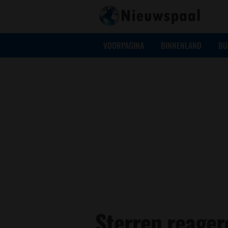
VOORPAGINA
BINNENLAND
BU
Sterren reager