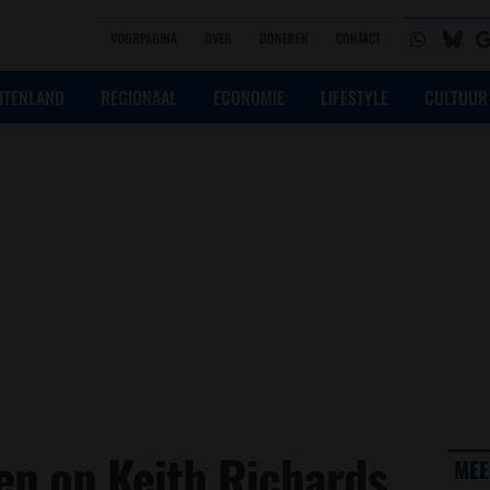
VOORPAGINA
OVER
DONEREN
CONTACT
ITENLAND
REGIONAAL
ECONOMIE
LIFESTYLE
CULTUUR
en op Keith Richards
MEE