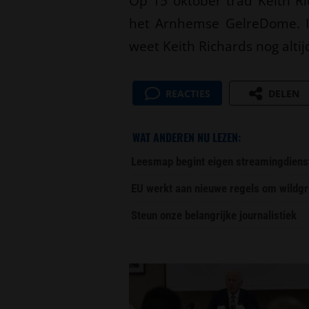
Op 15 oktober trad Keith Ri
het Arnhemse GelreDome. I
weet Keith Richards nog alti
REACTIES
DELEN
WAT ANDEREN NU LEZEN:
Leesmap begint eigen streamingdiens
EU werkt aan nieuwe regels om wildgr
Steun onze belangrijke journalistiek