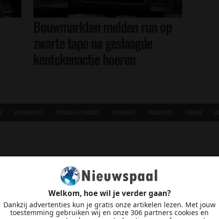
Bouwmarkten melden run op
zwarte tape na geslaagde
kentekenactie boeren
R
HUISREGELS
PRIVACY & COOKIES
DONATIES
VACATURES
ZOEKEN
C
Welkom, hoe wil je verder gaan?
Dankzij advertenties kun je gratis onze artikelen lezen. Met jouw
toestemming gebruiken wij en onze 306 partners cookies en