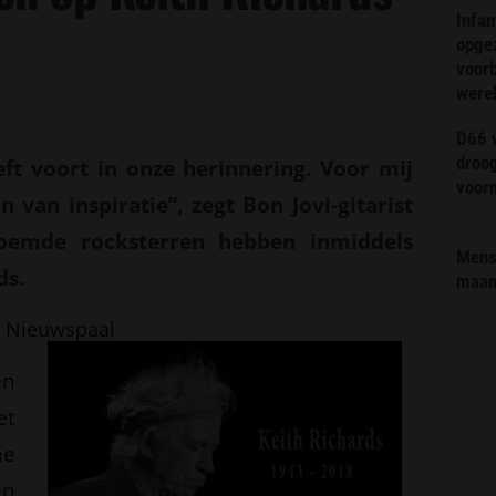
Infa
opge
voorb
were
D66 w
droo
eeft voort in onze herinnering. Voor mij
voorm
van inspiratie”, zegt Bon Jovi-gitarist
roemde rocksterren hebben inmiddels
Mens 
ds.
maa
 Nieuwspaal
en
et
he
in