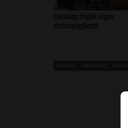
Leesmap begint eigen
streamingdienst
VOORPAGINA
OVER NIEUWSPAAL
DISCLAIME