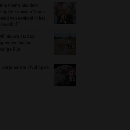
ntino noemt unaniem
zegd vertrouwen “mooi
eeld van eenheid in het
ldvoetbal”
il nieuwe stad op
ggevallen bodem
alige Rijn
werpt eerste afval op de
n