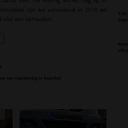
chards met The Rolling Stones nog op in
nmiddels zijn we aanbeland in 2018 en
Vatic
jd niet van ophouden.
Ange
Natio
stilz
t
oei aan regelgeving te beperken