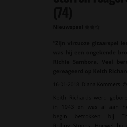
(74)
Nieuwspaal
“Zijn virtuoze gitaarspel l
was hij een ongekende bron 
Richie Sambora. Veel be
gereageerd op Keith Richar
16-01-2018
Diana Kommers
©
Keith Richards werd gebor
in 1943 en was al aan h
begin betrokken bij T
Rolling Stones. Hoewel hij 