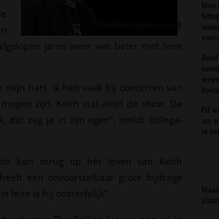
Man 
de
hitte
Foto: JStone / Shutterstock.com
onder
n
voor
de afgelopen jaren weer wat beter met hem
Raad 
natuu
wege
in mijn hart. Ik heb vaak bij concerten van
hout
mogen zijn. Keith stal altijd de show. De
EU we
, dat zag je in zijn ogen”, meldt collega-
om wi
te b
kte kort terug op het leven van Keith
 heeft een onvoorstelbaar grote bijdrage
Maas 
feite is hij onsterfelijk”.
plaat