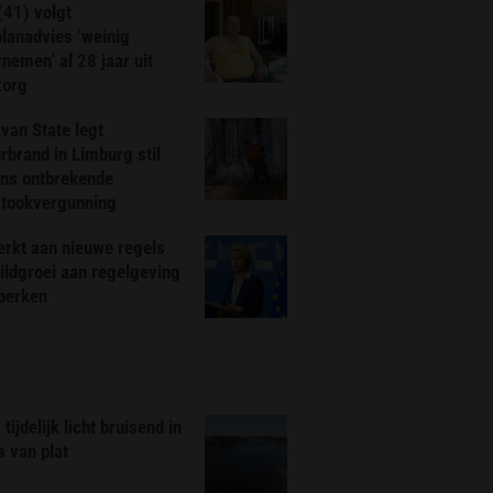
(41) volgt
planadvies ‘weinig
nemen’ al 28 jaar uit
zorg
van State legt
rbrand in Limburg stil
ns ontbrekende
stookvergunning
rkt aan nieuwe regels
ldgroei aan regelgeving
eperken
tijdelijk licht bruisend in
s van plat