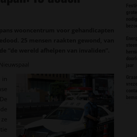
Festi
grote
nodi
bezo
 Japans wooncentrum voor gehandicapten
Energ
edood. 25 mensen raakten gewond, van
steen
lde “de wereld afhelpen van invaliden”.
hern
doorl
Nieuwspaal
jaar
Graa
 in
vreze
nse
conta
bemoe
De
 de
 ze
tie