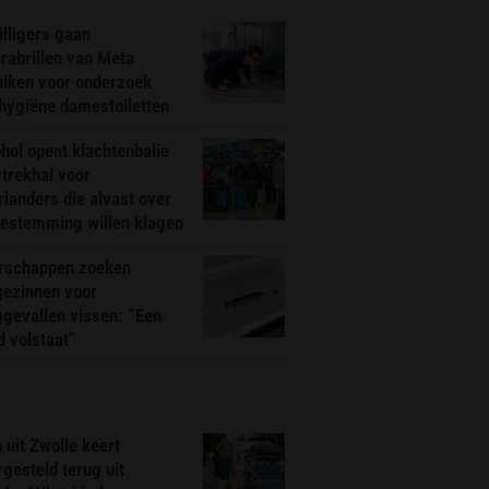
illigers gaan
rabrillen van Meta
uiken voor onderzoek
hygiëne damestoiletten
hol opent klachtenbalie
rtrekhal voor
landers die alvast over
bestemming willen klagen
rschappen zoeken
gezinnen voor
gevallen vissen: “Een
d volstaat”
 uit Zwolle keert
rgesteld terug uit