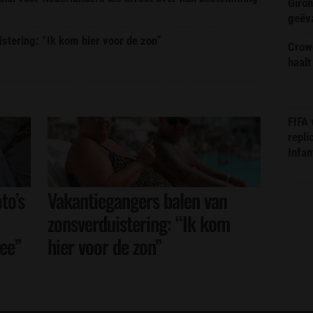
Giron
geëv
stering: “Ik kom hier voor de zon”
Crow
haalt
FIFA
repli
Infan
to’s
Vakantiegangers balen van
zonsverduistering: “Ik kom
mee”
hier voor de zon”