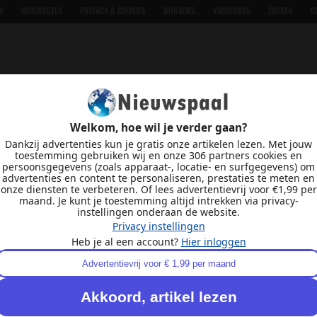
R
HUISREGELS
PRIVACY & COOKIES
DONATIES
VACATURES
ZOEKEN
C
Welkom, hoe wil je verder gaan?
Dankzij advertenties kun je gratis onze artikelen lezen. Met jouw
toestemming gebruiken wij en onze 306 partners cookies en
persoonsgegevens (zoals apparaat-, locatie- en surfgegevens) om
advertenties en content te personaliseren, prestaties te meten en
onze diensten te verbeteren. Of lees advertentievrij voor €1,99 per
maand. Je kunt je toestemming altijd intrekken via privacy-
instellingen onderaan de website.
Privacy instellingen
Heb je al een account?
Hier inloggen
Advertentievrij voor € 1,99 per maand
Akkoord, artikel lezen