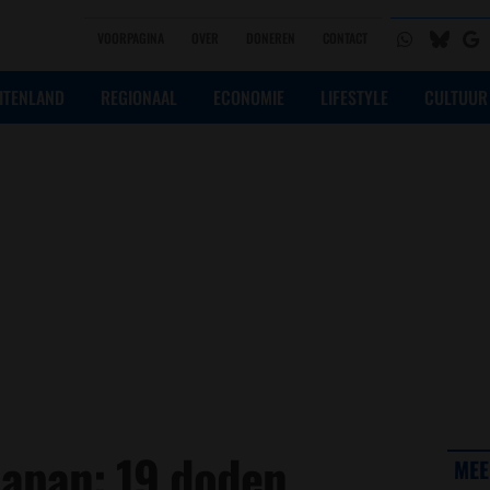
VOORPAGINA
OVER
DONEREN
CONTACT
ITENLAND
REGIONAAL
ECONOMIE
LIFESTYLE
CULTUUR
 Japan: 19 doden
MEE