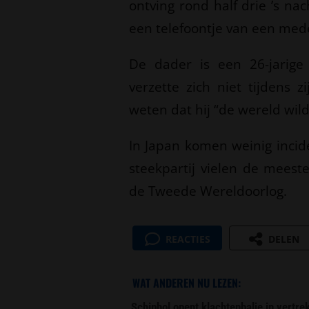
ontving rond half drie ’s nac
een telefoontje van een me
De dader is een 26-jarige
verzette zich niet tijdens z
weten dat hij “de wereld wild
In Japan komen weinig incide
steekpartij vielen de meeste
de Tweede Wereldoorlog.
REACTIES
DELEN
WAT ANDEREN NU LEZEN:
Schiphol opent klachtenbalie in vertr