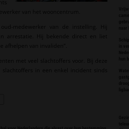
hts
Vrijw
dewerker van het wooncentrum.
came
gebr
 oud-medewerker van de instelling. Hij
naar 
ijn arrestatie. Hij bekende direct en liet
Schip
e afhelpen van invaliden”.
in ve
Neder
hun 
nten met veel slachtoffers voor. Bij deze
 slachtoffers in een enkel incident sinds
Wate
gast
droog
ligba
Gezin
teleu
ekhal voor Nederlanders die alvast over hun bestemming