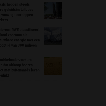
vals hebben steeds
re geluidsinstallaties
g vanwege oordoppen
ekers
iereus RWE classificeert
kool voortaan als
ieuwbare energie met een
ooptijd van 300 miljoen
ncirkelonderzoekers
n dat uitkoop boeren
ct met buitenaards leven
ilijkt