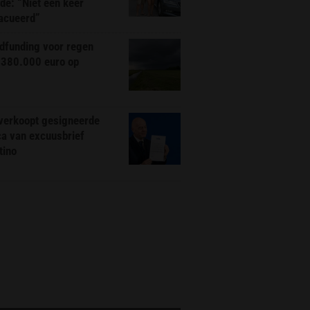
de: “Niet één keer
acueerd”
dfunding voor regen
 380.000 euro op
 verkoopt gesigneerde
ca van excuusbrief
tino