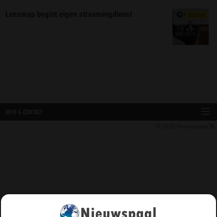
Leesmap begint eigen streamingdienst
EXCLUSIEF
INFO & CONTACT
© 2026
Nieuwspaal