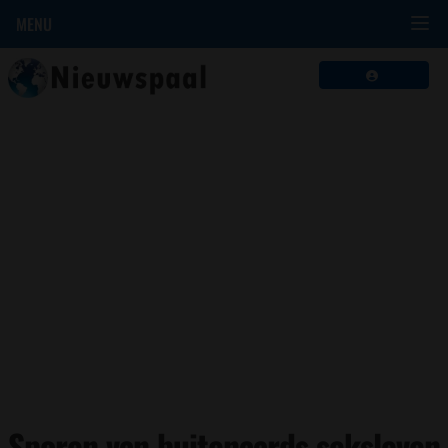
MENU
Sporen van buitenaards seksleven