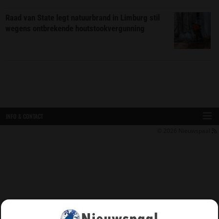
Raad van State legt natuurbrand in Limburg stil
wegens ontbrekende houtstookvergunning
INFO & CONTACT
© 2026
Nieuwspaal