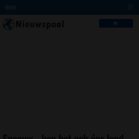
MENU
Sneeuw… kan het ook óns land