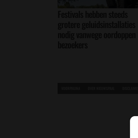
Festivals hebben steeds
grotere geluidsinstallaties
nodig vanwege oordoppen
bezoekers
VOORPAGINA
OVER NIEUWSPAAL
DISCLAIME