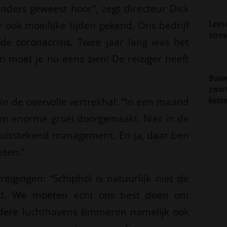
anders geweest hoor”, zegt directeur Dick
ook moeilijke tijden gekend. Ons bedrijf
Lees
stre
de coronacrisis. Twee jaar lang was het
n moet je nu eens zien! De reiziger heeft
Bouw
zwar
in de overvolle vertrekhal: “In een maand
kent
een enorme groei doorgemaakt. Niet in de
r uitstekend management. En ja, daar ben
eten.”
eigingen: “Schiphol is natuurlijk niet de
eld. We moeten echt ons best doen om
ndere luchthavens timmeren namelijk ook