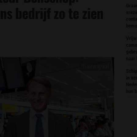
Graa
s bedrijf zo te zien
vreze
conta
bemoe
Vrijw
came
gebr
naar 
Schip
in ve
Neder
hun 