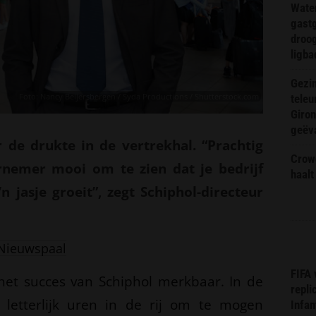
Wate
gast
droog
ligba
Gezin
Foto: Nancy Beijersbergen / Syda Productions / Shutterstock.com
teleu
Giron
geëv
ar de drukte in de vertrekhal. “Prachtig
Crow
rnemer mooi om te zien dat je bedrijf
haalt
 jasje groeit”, zegt Schiphol-directeur
Nieuwspaal
FIFA
het succes van Schiphol merkbaar. In de
repli
s letterlijk uren in de rij om te mogen
Infan