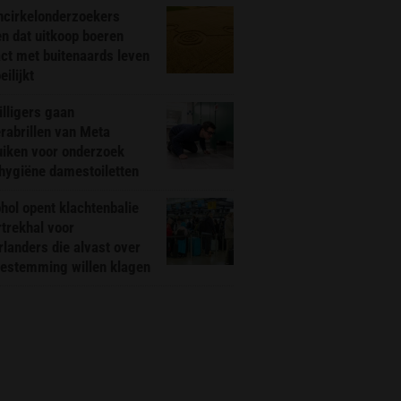
ncirkelonderzoekers
n dat uitkoop boeren
ct met buitenaards leven
ilijkt
illigers gaan
rabrillen van Meta
uiken voor onderzoek
hygiëne damestoiletten
hol opent klachtenbalie
rtrekhal voor
landers die alvast over
bestemming willen klagen