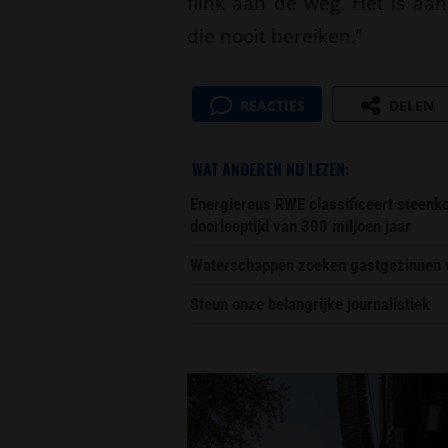
flink aan de weg. Het is aa
die nooit bereiken.”
REACTIES
DELEN
WAT ANDEREN NU LEZEN:
Energiereus RWE classificeert steenk
doorlooptijd van 300 miljoen jaar
Waterschappen zoeken gastgezinnen vo
Steun onze belangrijke journalistiek