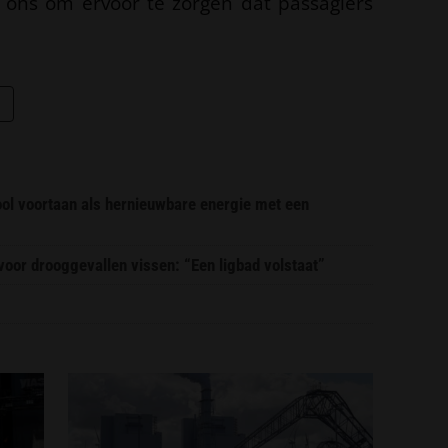
n ons om ervoor te zorgen dat passagiers
ool voortaan als hernieuwbare energie met een
or drooggevallen vissen: “Een ligbad volstaat”