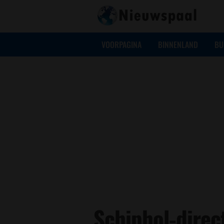
VOORPAGINA
BINNENLAND
BU
Schiphol-direc