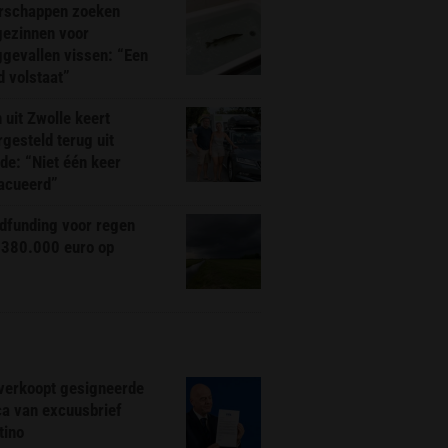
rschappen zoeken
gezinnen voor
gevallen vissen: “Een
d volstaat”
 uit Zwolle keert
rgesteld terug uit
de: “Niet één keer
acueerd”
dfunding voor regen
 380.000 euro op
 verkoopt gesigneerde
ca van excuusbrief
tino