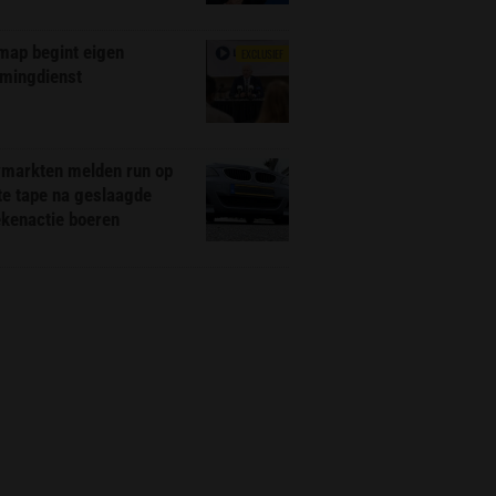
map begint eigen
EXCLUSIEF
amingdienst
markten melden run op
te tape na geslaagde
ekenactie boeren