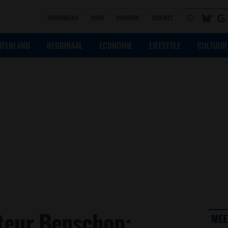
VOORPAGINA
OVER
DONEREN
CONTACT
ITENLAND
REGIONAAL
ECONOMIE
LIFESTYLE
CULTUUR
teur Benschop:
MEE