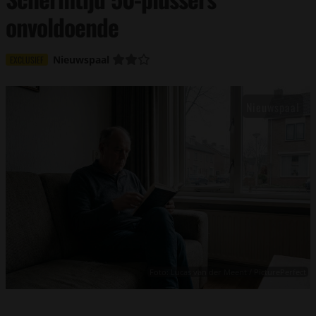
onvoldoende
Nieuwspaal
EXCLUSIEF
Foto: Lucas van der Meent / PicturePerfect