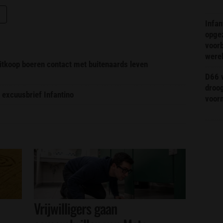
Infa
opge
voorb
were
itkoop boeren contact met buitenaards leven
D66 w
droo
 excuusbrief Infantino
voorm
Vrijwilligers gaan