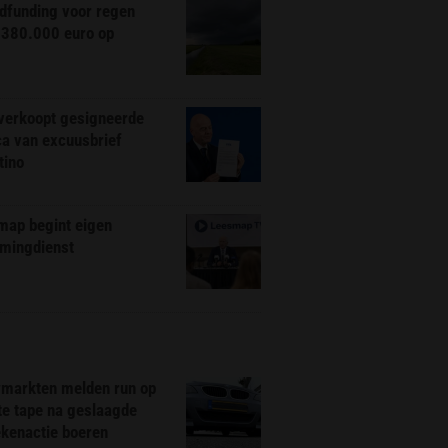
dfunding voor regen
 380.000 euro op
 verkoopt gesigneerde
ca van excuusbrief
tino
map begint eigen
amingdienst
markten melden run op
te tape na geslaagde
ekenactie boeren