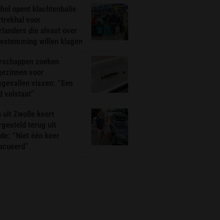
hol opent klachtenbalie
rtrekhal voor
landers die alvast over
bestemming willen klagen
rschappen zoeken
gezinnen voor
gevallen vissen: “Een
d volstaat”
 uit Zwolle keert
rgesteld terug uit
de: “Niet één keer
acueerd”