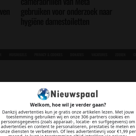
camerabrillen van Meta
even
gebruiken voor onderzoek naar
hygiëne damestoiletten
R
HUISREGELS
PRIVACY & COOKIES
DONATIES
VACATURES
ZOEKEN
C
Welkom, hoe wil je verder gaan?
Dankzij advertenties kun je gratis onze artikelen lezen. Met jouw
toestemming gebruiken wij en onze 306 partners cookies en
persoonsgegevens (zoals apparaat-, locatie- en surfgegevens) om
advertenties en content te personaliseren, prestaties te meten en
onze diensten te verbeteren. Of lees advertentievrij voor €1,99 per