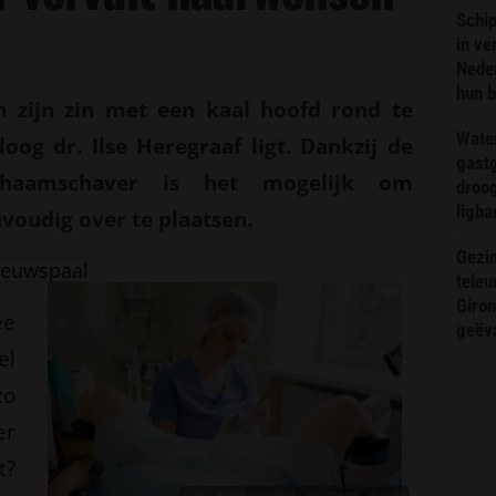
Schip
in ve
Neder
hun 
 zijn zin met een kaal hoofd rond te
Wate
oog dr. Ilse Heregraaf ligt. Dankzij de
gast
chaamschaver is het
mogelijk om
droog
ligba
voudig over te plaatsen.
Gezin
ieuwspaal
teleu
Giron
ee
geëv
el
zo
er
t?
Foto: Iryna Inshyna / Shutterstock.com