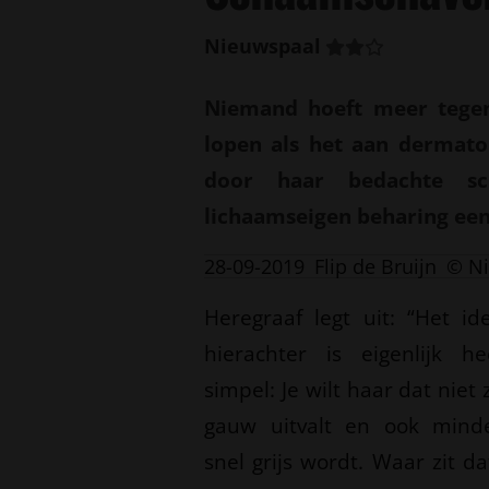
Nieuwspaal
Niemand hoeft meer tegen
lopen als het aan dermatol
door haar bedachte s
lichaamseigen beharing een
28-09-2019
Flip de Bruijn
© N
Heregraaf legt uit: “Het id
hierachter is eigenlijk he
simpel: Je wilt haar dat niet 
gauw uitvalt en ook mind
snel grijs wordt. Waar zit da