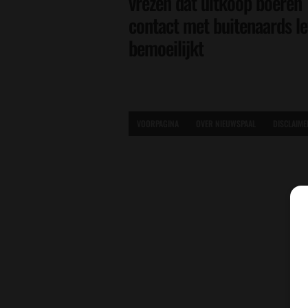
vrezen dat uitkoop boeren
contact met buitenaards l
bemoeilijkt
VOORPAGINA
OVER NIEUWSPAAL
DISCLAIME