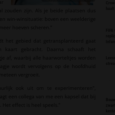
ar
Crow
haalt
l zouden zijn. Als je beide plaatsen dus
een win-winsituatie: boven een weelderige
meer hoeven scheren.”
FIFA
repli
t het gebied dat getransplanteerd gaat
Infan
n kaart gebracht. Daarna schaaft het
je af, waarbij alle haarworteltjes worden
Lees
stre
gje wordt vervolgens op de hoofdhuid
meteen vergroeit.
uurlijk ook uit om te experimenteren”,
aagt een collega van me een kapsel dat bij
Bouw
 Het effect is heel speels.”
zwar
kent