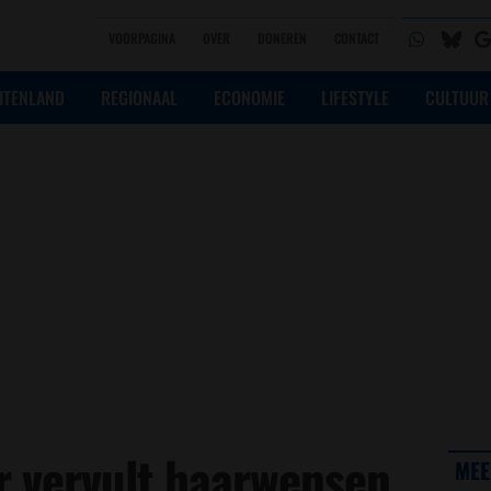
VOORPAGINA
OVER
DONEREN
CONTACT
ITENLAND
REGIONAAL
ECONOMIE
LIFESTYLE
CULTUUR
 vervult haarwensen
MEE