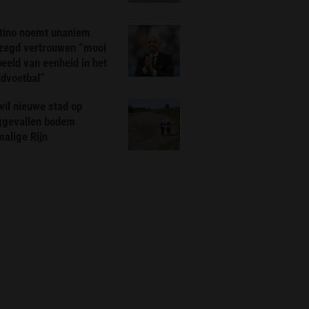
ntino noemt unaniem
zegd vertrouwen “mooi
eeld van eenheid in het
ldvoetbal”
il nieuwe stad op
ggevallen bodem
alige Rijn