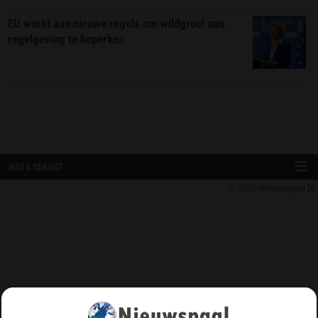
EU werkt aan nieuwe regels om wildgroei aan
regelgeving te beperken
INFO & CONTACT
© 2026
Nieuwspaal