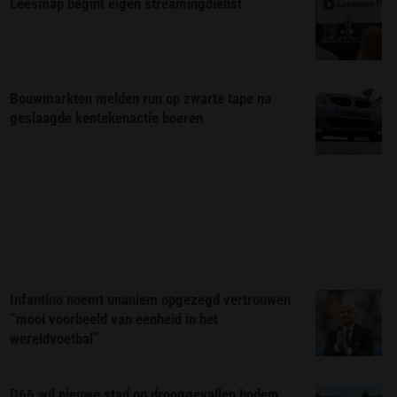
Leesmap begint eigen streamingdienst
Bouwmarkten melden run op zwarte tape na
geslaagde kentekenactie boeren
Infantino noemt unaniem opgezegd vertrouwen
“mooi voorbeeld van eenheid in het
wereldvoetbal”
D66 wil nieuwe stad op drooggevallen bodem