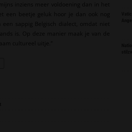
 mijns inziens meer voldoening dan in het
t een beetje geluk hoor je dan ook nog
Vatic
Ange
een sappig Belgisch dialect, omdat niet
ands is. Op deze manier maak je van de
am cultureel uitje.”
Natio
stilz
t