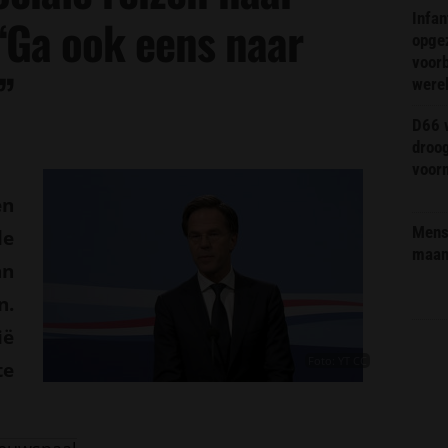
Infa
“Ga ook eens naar
opge
voorb
”
were
D66 w
droo
voorm
en
Mens 
le
maa
an
n.
ië
Foto: YT CC
te