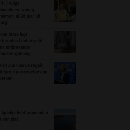
(41) volgt
planadvies ‘weinig
nemen’ al 28 jaar uit
zorg
van State legt
rbrand in Limburg stil
ns ontbrekende
stookvergunning
rkt aan nieuwe regels
ldgroei aan regelgeving
eperken
tijdelijk licht bruisend in
s van plat