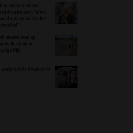
ntino noemt unaniem
zegd vertrouwen “mooi
eeld van eenheid in het
ldvoetbal”
il nieuwe stad op
ggevallen bodem
alige Rijn
werpt eerste afval op de
n