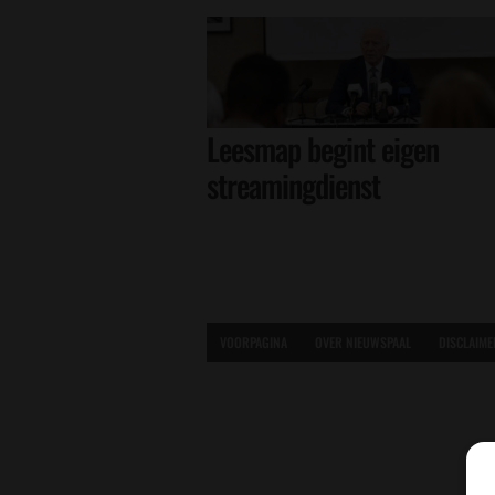
Leesmap begint eigen
streamingdienst
VOORPAGINA
OVER NIEUWSPAAL
DISCLAIME