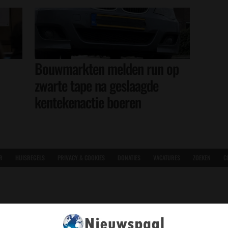
Bouwmarkten melden run op
zwarte tape na geslaagde
kentekenactie boeren
R
HUISREGELS
PRIVACY & COOKIES
DONATIES
VACATURES
ZOEKEN
C