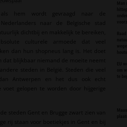
euwspaal
Man 
hitte
te als hem wordt gevraagd naar de
onder
voor
Nederlanders naar de Belgische stad
uurlijk dichtbij en makkelijk te bereiken,
Raad 
natuu
solute culturele armoede dat veel
wege
jken dan hun shopneus lang is. Het doet
hout
pijn dat blijkbaar niemand de moeite neemt
EU we
andere steden in België. Steden die veel
om wi
te b
dan Antwerpen en het dus ook echt
 voet gelopen te worden door hijgerige
Maas 
k de steden Gent en Brugge zwart zien van
plaat
e rij staan voor boetiekjes in Gent en bij