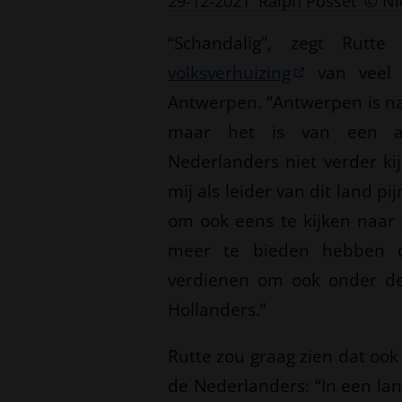
29-12-2021
Ralph Posset
© Ni
“Schandalig”, zegt Rut
volksverhuizing
van veel 
Antwerpen. “Antwerpen is nat
maar het is van een ab
Nederlanders niet verder ki
mij als leider van dit land 
om ook eens te kijken naar 
meer te bieden hebben 
verdienen om ook onder de
Hollanders.”
Rutte zou graag zien dat oo
de Nederlanders: “In een lang