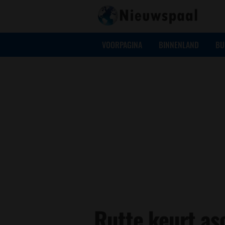
VOORPAGINA
BINNENLAND
BU
Rutte keurt as