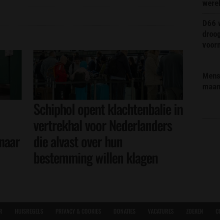
were
D66 w
droo
voorm
Mens 
maa
Schiphol opent klachtenbalie in
vertrekhal voor Nederlanders
naar
die alvast over hun
bestemming willen klagen
R
HUISREGELS
PRIVACY & COOKIES
DONATIES
VACATURES
ZOEKEN
C