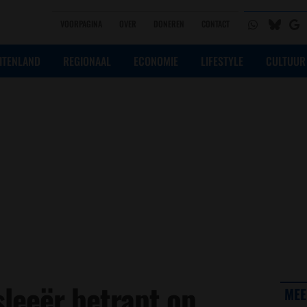
VOORPAGINA
OVER
DONEREN
CONTACT
ITENLAND
REGIONAAL
ECONOMIE
LIFESTYLE
CULTUUR
leeër betrapt op
MEE