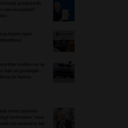
 verkoopt gesigneerde
ca van excuusbrief
tino
map begint eigen
amingdienst
markten melden run op
te tape na geslaagde
ekenactie boeren
ntino noemt unaniem
zegd vertrouwen “mooi
eeld van eenheid in het