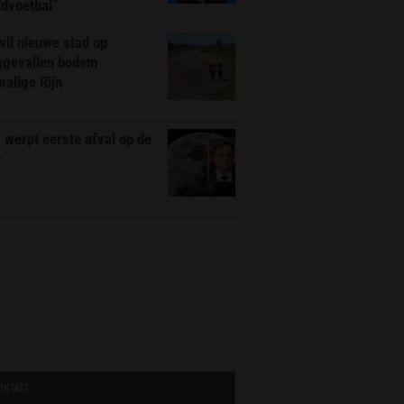
ldvoetbal”
il nieuwe stad op
ggevallen bodem
alige Rijn
werpt eerste afval op de
n
ONTACT