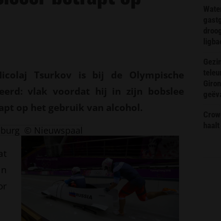
Wate
gast
droog
ligba
Gezin
teleu
icolaj Tsurkov is bij de Olympische
Giron
eerd: vlak voordat hij in zijn bobslee
geëv
apt op het gebruik van alcohol.
Crow
haalt
nburg
© Nieuwspaal
at
an
or