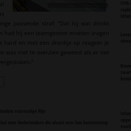
al
FIFA
Foto: Lurii Osadchi / Shutterstock.com
repli
as
Infan
enige passende straf: “Dat hij wat drinkt
an had hij een teamgenoot moeten vragen
Lees
stre
 te hard en met een drankje op reageer je
e was niet te overzien geweest als er net
vergestoken.”
Bouw
zwar
kent
 bodem voormalige Rijn
Infa
opge
ekhal voor Nederlanders die alvast over hun bestemming
voorb