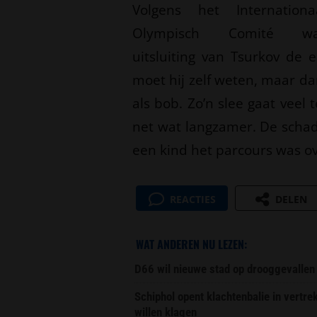
Volgens het Internationa
Olympisch Comité w
uitsluiting van Tsurkov de 
moet hij zelf weten, maar d
als bob. Zo’n slee gaat veel
net wat langzamer. De schad
een kind het parcours was o
REACTIES
DELEN
WAT ANDEREN NU LEZEN:
D66 wil nieuwe stad op drooggevallen
Schiphol opent klachtenbalie in vertr
willen klagen