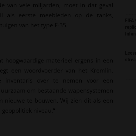
e van vele miljarden, moet in dat geval
il als eerste meebieden op de tanks,
FIFA
uigen van het type F-35.
repli
Infan
Lees
dat hoogwaardige materieel ergens in een
stre
 zegt een woordvoerder van het Kremlin.
le inventaris over te nemen voor een
is duurzaam om bestaande wapensystemen
an nieuwe te bouwen. Wij zien dit als een
 geopolitiek niveau.”