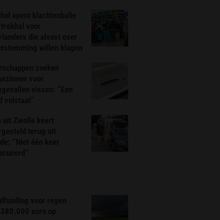
hol opent klachtenbalie
rtrekhal voor
landers die alvast over
bestemming willen klagen
rschappen zoeken
gezinnen voor
gevallen vissen: “Een
d volstaat”
 uit Zwolle keert
rgesteld terug uit
de: “Niet één keer
acueerd”
dfunding voor regen
 380.000 euro op