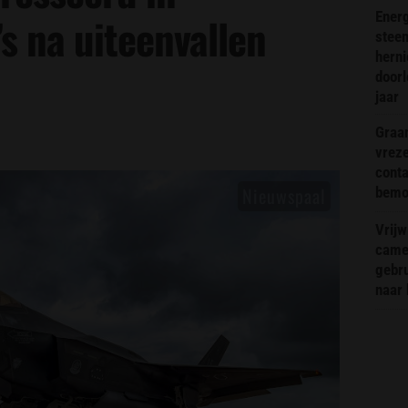
Energ
s na uiteenvallen
steen
hern
doorl
jaar
Graa
vreze
conta
bemoe
Vrijw
came
gebr
naar 