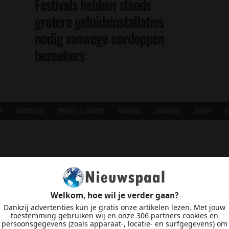
Festivals hebben steeds
grotere geluidsinstallaties
nodig vanwege oordoppen
bezoekers
R
HUISREGELS
PRIVACY & COOKIES
DONATIES
VACATURES
ZOEKEN
C
Welkom, hoe wil je verder gaan?
Dankzij advertenties kun je gratis onze artikelen lezen. Met jouw
toestemming gebruiken wij en onze 306 partners cookies en
persoonsgegevens (zoals apparaat-, locatie- en surfgegevens) om