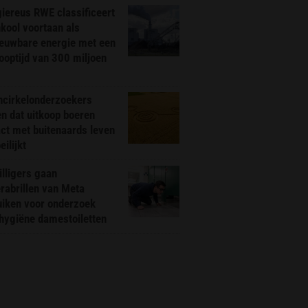
iereus RWE classificeert
kool voortaan als
ieuwbare energie met een
ooptijd van 300 miljoen
ncirkelonderzoekers
n dat uitkoop boeren
ct met buitenaards leven
ilijkt
illigers gaan
rabrillen van Meta
uiken voor onderzoek
hygiëne damestoiletten