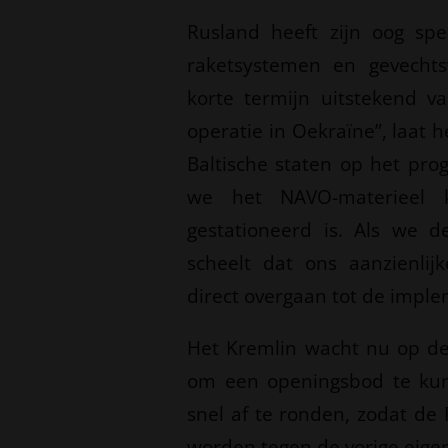
Rusland heeft zijn oog spe
raketsystemen en gevechts
korte termijn uitstekend va
operatie in Oekraïne”, laat h
Baltische staten op het prog
we het NAVO-materieel
gestationeerd is. Als we 
scheelt dat ons aanzienli
direct overgaan tot de impl
Het Kremlin wacht nu op de 
om een openingsbod te kun
snel af te ronden, zodat de
worden tegen de vorige eige