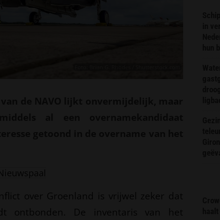
Schip
in ve
Neder
hun 
Wate
Foto: Brian G. Rhodes / Shutterstock.com
gast
droog
 van de NAVO lijkt onvermijdelijk, maar
ligba
middels al een overnamekandidaat
Gezin
teleu
teresse getoond in de overname van het
Giron
geëv
Nieuwspaal
lict over Groenland is vrijwel zeker dat
Crow
t ontbonden. De inventaris van het
haalt