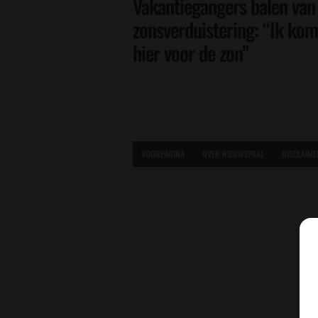
Vakantiegangers balen van
zonsverduistering: “Ik kom
hier voor de zon”
VOORPAGINA
OVER NIEUWSPAAL
DISCLAIME