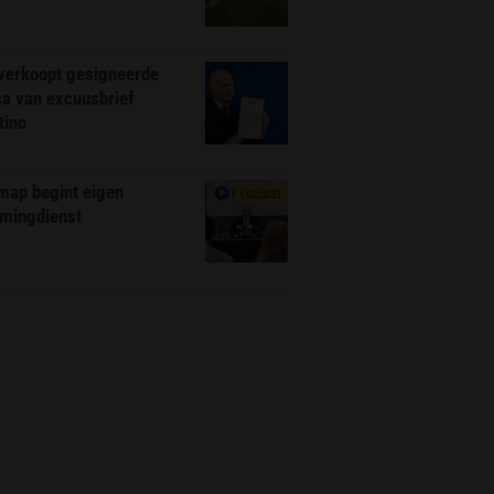
 verkoopt gesigneerde
ca van excuusbrief
tino
map begint eigen
EXCLUSIEF
amingdienst