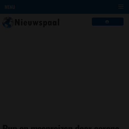
MENU
Run op maanreizen door corona-