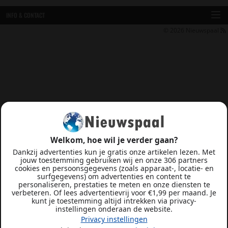
INFO & CONTACT
© 2026
Nieuwspaal
Welkom, hoe wil je verder gaan?
Dankzij advertenties kun je gratis onze artikelen lezen. Met
jouw toestemming gebruiken wij en onze 306 partners
cookies en persoonsgegevens (zoals apparaat-, locatie- en
surfgegevens) om advertenties en content te
personaliseren, prestaties te meten en onze diensten te
verbeteren. Of lees advertentievrij voor €1,99 per maand. Je
kunt je toestemming altijd intrekken via privacy-
instellingen onderaan de website.
Privacy instellingen