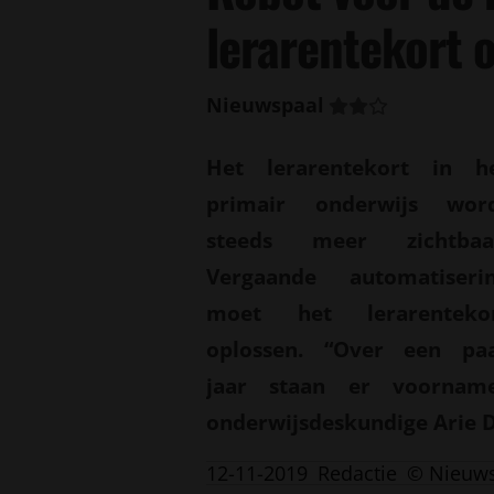
lerarentekort 
Nieuwspaal
Het lerarentekort in h
primair onderwijs wor
steeds meer zichtbaa
Vergaande automatiseri
moet het lerarenteko
oplossen. “Over een pa
jaar staan er voorname
onderwijsdeskundige Arie 
12-11-2019
Redactie
© Nieuw