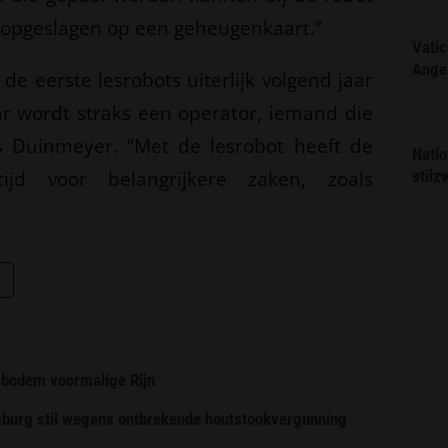
t opgeslagen op een geheugenkaart.”
Vatic
Ange
e eerste lesrobots uiterlijk volgend jaar
aar wordt straks een operator, iemand die
us Duinmeyer. “Met de lesrobot heeft de
Natio
ijd voor belangrijkere zaken, zoals
stilz
 bodem voormalige Rijn
imburg stil wegens ontbrekende houtstookvergunning