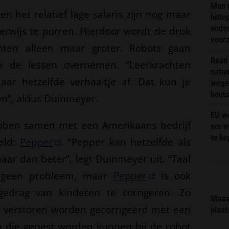
Man 
 het relatief lage salaris zijn nog maar
hitte
onder
rwijs te porren. Hierdoor wordt de druk
voor
hten alleen maar groter. Robots gaan
Raad 
n de lessen overnemen. “Leerkrachten
natuu
ljaar hetzelfde verhaaltje af. Dat kun je
wege
hout
en”, aldus Duinmeyer.
EU we
ebben samen met een Amerikaans bedrijf
om wi
te b
eld:
Pepper
. “Pepper kan hetzelfde als
aar dan beter”, legt Duinmeyer uit. “Taal
d geen probleem, maar
Pepper
is ook
drag van kinderen te corrigeren. Zo
Maas 
s verstoren worden gecorrigeerd met een
plaat
en die gepest worden kunnen bij de robot