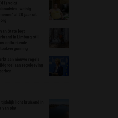
(41) volgt
planadvies ‘weinig
nemen’ al 28 jaar uit
zorg
van State legt
rbrand in Limburg stil
ns ontbrekende
stookvergunning
rkt aan nieuwe regels
ldgroei aan regelgeving
eperken
tijdelijk licht bruisend in
s van plat