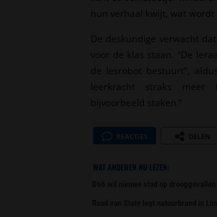
hun verhaal kwijt, wat word
De deskundige verwacht dat d
voor de klas staan. “De ler
de lesrobot bestuurt”, ald
leerkracht straks meer t
bijvoorbeeld staken.”
REACTIES
DELEN
WAT ANDEREN NU LEZEN:
D66 wil nieuwe stad op drooggevallen
Raad van State legt natuurbrand in L