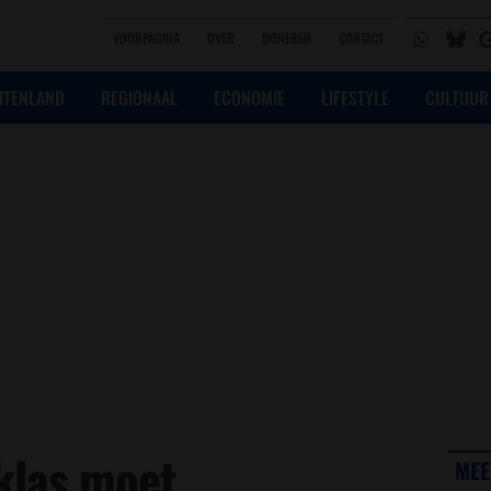
VOORPAGINA
OVER
DONEREN
CONTACT
ITENLAND
REGIONAAL
ECONOMIE
LIFESTYLE
CULTUUR
klas moet
MEE