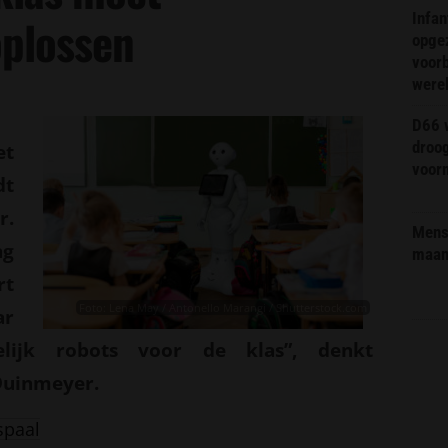
Infa
oplossen
opge
voorb
were
D66 w
droo
et
voorm
dt
r.
Mens 
ng
maa
rt
Foto: Lena May / Antonello Marangi / Shutterstock.com
ar
lijk robots voor de klas”, denkt
Duinmeyer.
spaal