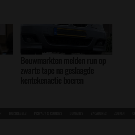
Bouwmarkten melden run op
zwarte tape na geslaagde
kentekenactie boeren
R
HUISREGELS
PRIVACY & COOKIES
DONATIES
VACATURES
ZOEKEN
C