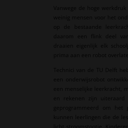
Vanwege de hoge werkdruk en
weinig mensen voor het onde
op de bestaande leerkrac
daarom een flink deel va
draaien eigenlijk elk schoo
prima aan een robot overlat
Technici van de TU Delft h
een onderwijsrobot ontwikk
een menselijke leerkracht, m
en rekenen zijn uiteraar
geprogrammeerd om het ge
kunnen leerlingen die de le
licht stroomstootje. Kinder