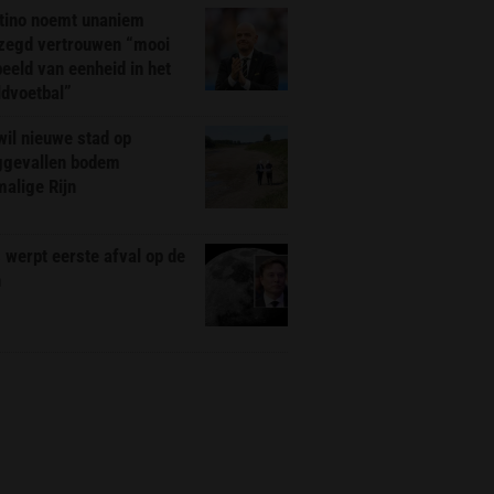
ntino noemt unaniem
zegd vertrouwen “mooi
eeld van eenheid in het
ldvoetbal”
il nieuwe stad op
ggevallen bodem
alige Rijn
werpt eerste afval op de
n