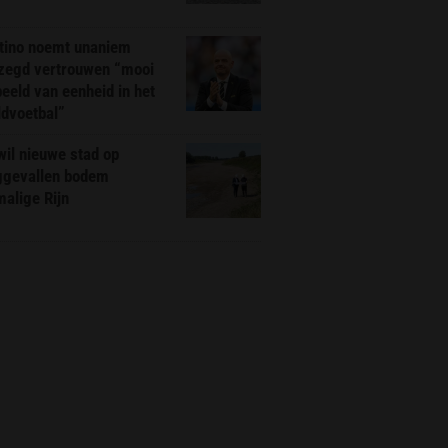
ntino noemt unaniem
zegd vertrouwen “mooi
eeld van eenheid in het
ldvoetbal”
il nieuwe stad op
ggevallen bodem
alige Rijn