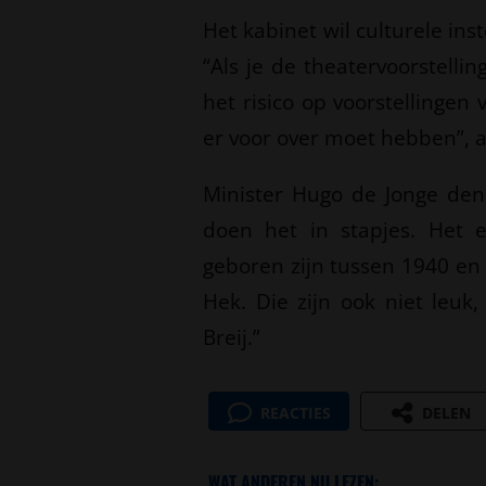
Het kabinet wil culturele in
“Als je de theatervoorstelli
het risico op voorstellingen 
er voor over moet hebben”, a
Minister Hugo de Jonge denk
doen het in stapjes. Het e
geboren zijn tussen 1940 en 
Hek. Die zijn ook niet leu
Breij.”
REACTIES
DELEN
WAT ANDEREN NU LEZEN: