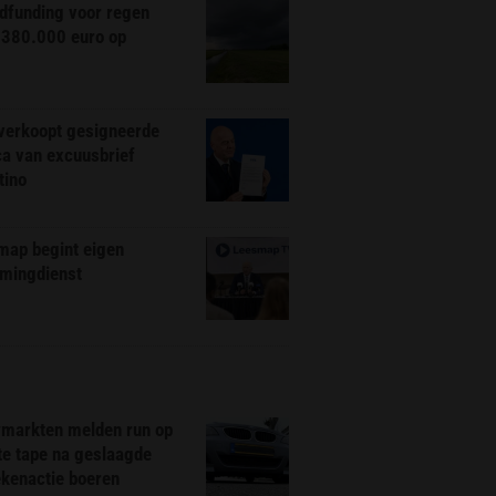
dfunding voor regen
 380.000 euro op
 verkoopt gesigneerde
ca van excuusbrief
tino
map begint eigen
amingdienst
markten melden run op
te tape na geslaagde
ekenactie boeren