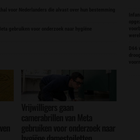
ekhal voor Nederlanders die alvast over hun bestemming
Infa
opge
voorb
 Meta gebruiken voor onderzoek naar hygiëne
were
D66 w
droo
voorm
Vrijwilligers gaan
camerabrillen van Meta
even
gebruiken voor onderzoek naar
hygiëne damestoiletten