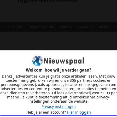
R
HUISREGELS
PRIVACY & COOKIES
DONATIES
VACATURES
ZOEKEN
C
Welkom, hoe wil je verder gaan?
Dankzij advertenties kun je gratis onze artikelen lezen. Met jouw
toestemming gebruiken wij en onze 306 partners cookies en
persoonsgegevens (zoals apparaat-, locatie- en surfgegevens) om
advertenties en content te personaliseren, prestaties te meten en
onze diensten te verbeteren. Of lees advertentievrij voor €1,99 per
maand. Je kunt je toestemming altijd intrekken via privacy-
instellingen onderaan de website.
Privacy instellingen
Heb je al een account?
Hier inloggen