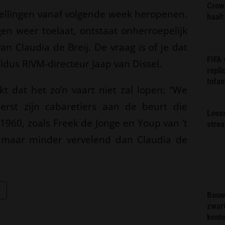
Crow
stellingen vanaf volgende week heropenen.
haalt
ngen weer toelaat, ontstaat onherroepelijk
van Claudia de Breij. De vraag is of je dat
FIFA
ldus RIVM-directeur Jaap van Dissel.
repli
Infan
t dat het zo’n vaart niet zal lopen: “We
erst zijn cabaretiers aan de beurt die
Lees
1960, zoals Freek de Jonge en Youp van ’t
stre
k, maar minder vervelend dan Claudia de
Bouw
zwar
kent