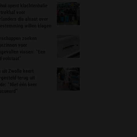
hol opent klachtenbalie
rtrekhal voor
landers die alvast over
bestemming willen klagen
rschappen zoeken
gezinnen voor
gevallen vissen: “Een
d volstaat”
 uit Zwolle keert
rgesteld terug uit
de: “Niet één keer
acueerd”