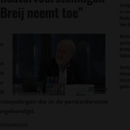
Schip
 Breij neemt toe”
in ve
Neder
hun 
Wate
gast
or
droog
ligba
an
Gezin
de
teleu
Giron
er
geëv
Foto: YT CC
M
rsoepelingen die in de persconferentie
angekondigd.
Nieuwspaal