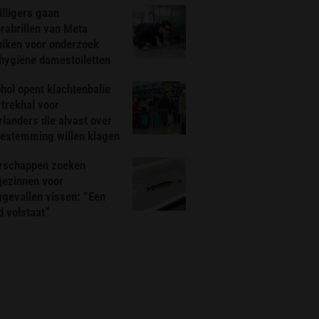
illigers gaan
rabrillen van Meta
uiken voor onderzoek
hygiëne damestoiletten
hol opent klachtenbalie
rtrekhal voor
landers die alvast over
bestemming willen klagen
rschappen zoeken
gezinnen voor
gevallen vissen: “Een
d volstaat”