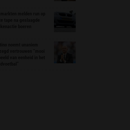
markten melden run op
te tape na geslaagde
ekenactie boeren
ntino noemt unaniem
zegd vertrouwen “mooi
eeld van eenheid in het
ldvoetbal”