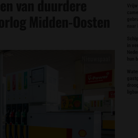
en van duurdere
Vrijw
came
oorlog Midden-Oosten
gebr
naar 
Schip
in ve
Neder
hun 
Wate
gast
droog
ligba