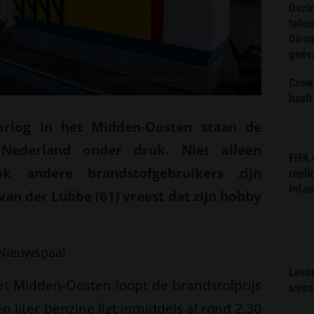
Gezin
teleu
Giron
geëv
Foto: Lutsenko Oleksandr / Shutterstock.com
Crow
haalt
rlog in het Midden-Oosten staan de
 Nederland onder druk. Niet alleen
FIFA
k andere brandstofgebruikers zijn
repli
Infan
an der Lubbe (61) vreest dat zijn hobby
Nieuwspaal
Lees
et Midden-Oosten loopt de brandstofprijs
stre
n liter benzine ligt inmiddels al rond 2,30