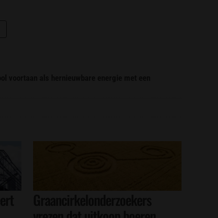
ool voortaan als hernieuwbare energie met een
ert
Graancirkelonderzoekers
vrezen dat uitkoop boeren