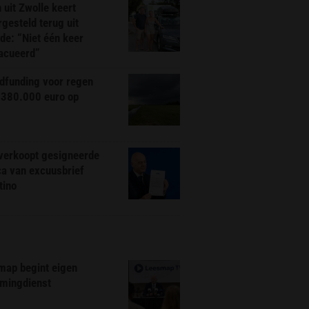
 uit Zwolle keert
rgesteld terug uit
de: “Niet één keer
acueerd”
dfunding voor regen
 380.000 euro op
 verkoopt gesigneerde
ca van excuusbrief
tino
map begint eigen
amingdienst