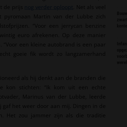
t de prijs
nog verder oploopt
. Net als veel
Bouw
t pyromaan Martin van der Lubbe zich
zwar
stofprijzen. “Voor een jerrycan benzine
kent
wintig euro afrekenen. Op deze manier
ij. “Voor een kleine autobrand is een paar
Infa
opge
 echt goeie fik wordt zo langzamerhand
voorb
were
oneerd als hij denkt aan de branden die
ie kon stichten: “Ik kom uit een echte
otvader, Marinus van der Lubbe, leerde
j gaf het weer door aan mij. Dingen in de
n. Het zou jammer zijn als die traditie