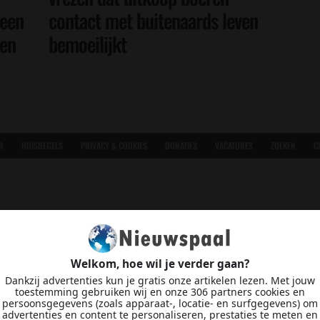
 een
contact met buitenaards leven
oen
bemoeilijkt
R
HUISREGELS
PRIVACY & COOKIES
DONATIES
VACATURES
ZOEKEN
C
Welkom, hoe wil je verder gaan?
Dankzij advertenties kun je gratis onze artikelen lezen. Met jouw
toestemming gebruiken wij en onze 306 partners cookies en
persoonsgegevens (zoals apparaat-, locatie- en surfgegevens) om
advertenties en content te personaliseren, prestaties te meten en