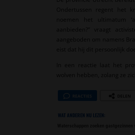
Ondertussen regent het krit
noemen het ultimatum ‘a
aanbieden?” vraagt activi
aangeboden om namens Bram
eist dat hij dit persoonlijk doe
In een reactie laat het pr
wolven hebben, zolang ze zi
REACTIES
DELEN
WAT ANDEREN NU LEZEN:
Waterschappen zoeken gastgezinnen vo