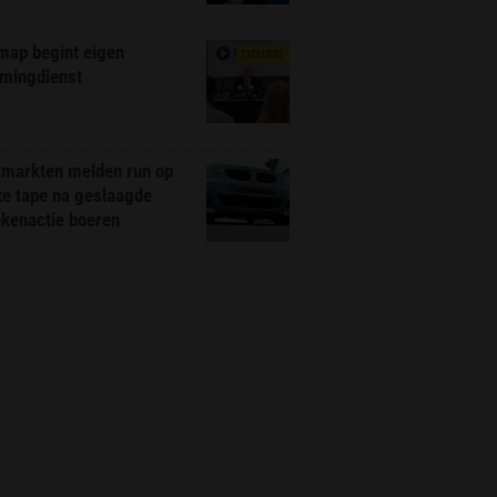
map begint eigen
EXCLUSIEF
amingdienst
markten melden run op
te tape na geslaagde
ekenactie boeren