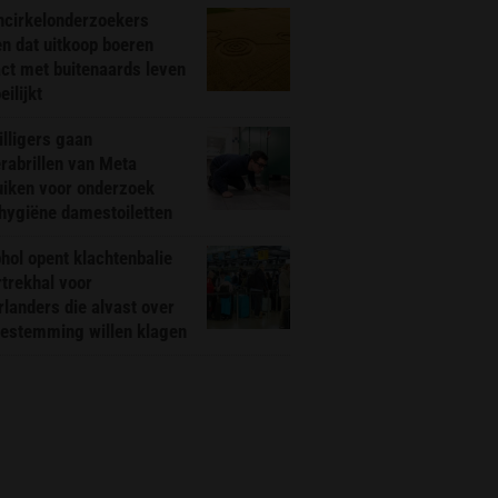
ncirkelonderzoekers
n dat uitkoop boeren
ct met buitenaards leven
ilijkt
illigers gaan
rabrillen van Meta
uiken voor onderzoek
hygiëne damestoiletten
hol opent klachtenbalie
rtrekhal voor
landers die alvast over
bestemming willen klagen