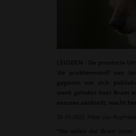
LEUSDEN
-
De provincie Ut
‘de probleemwolf van la
gegeven om zich publieke
week geleden beet Bram een
excuses aanbiedt, wacht he
30-05-2025
Peter van Ruymbe
“We willen dat Bram inziet 