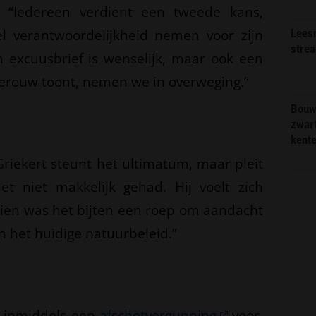
. “Iedereen verdient een tweede kans,
 verantwoordelijkheid nemen voor zijn
Lees
stre
 excuusbrief is wenselijk, maar ook een
erouw toont, nemen we in overweging.”
Bouw
zwar
kent
iekert steunt het ultimatum, maar pleit
et niet makkelijk gehad. Hij voelt zich
chien was het bijten een roep om aandacht
n het huidige natuurbeleid.”
t inmiddels een
afschotvergunning
voor.