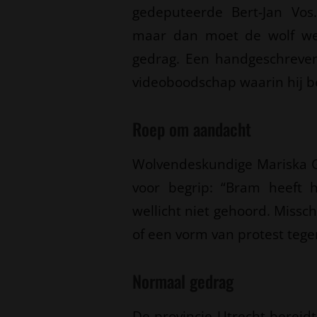
gedeputeerde Bert-Jan Vos
maar dan moet de wolf wel
gedrag. Een handgeschreven
videoboodschap waarin hij b
Roep om aandacht
Wolvendeskundige Mariska Gr
voor begrip: “Bram heeft h
wellicht niet gehoord. Miss
of een vorm van protest tege
Normaal gedrag
De provincie Utrecht bereid