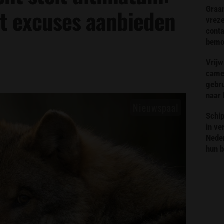
Graa
t excuses aanbieden
vreze
conta
bemoe
Vrijw
came
gebr
naar 
Schip
in ve
Neder
hun 