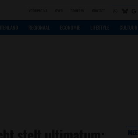
VOORPAGINA
OVER
DONEREN
CONTACT
ITENLAND
REGIONAAL
ECONOMIE
LIFESTYLE
CULTUUR
cht stelt ultimatum:
MEE