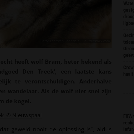
Wate
gast
droog
ligba
Gezin
Foto: Thorsten Spoerlein / Shutterstock.com
teleu
Giron
geëv
recht heeft wolf Bram, beter bekend als
Crow
ndgoed Den Treek’, een laatste kans
haalt
lijk te verontschuldigen. Anderhalve
 wandelaar. Als de wolf niet snel zijn
m de kogel.
ek
© Nieuwspaal
FIFA
repli
dat geweld nooit de oplossing is”, aldus
Infan