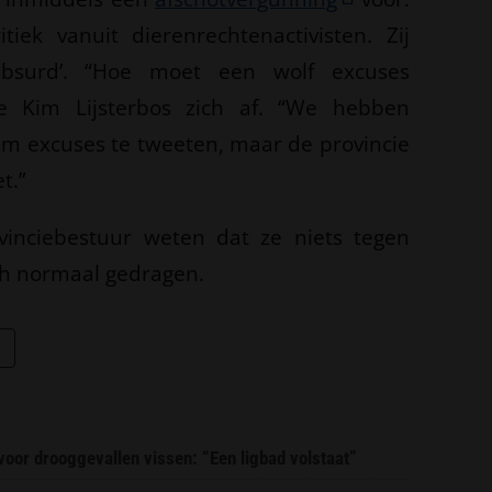
iek vanuit dierenrechtenactivisten. Zij
bsurd’. “Hoe moet een wolf excuses
ste Kim Lijsterbos zich af. “We hebben
 excuses te tweeten, maar de provincie
t.”
ovinciebestuur weten dat ze niets tegen
ch normaal gedragen.
or drooggevallen vissen: “Een ligbad volstaat”