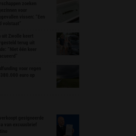
rschappen zoeken
gezinnen voor
gevallen vissen: “Een
d volstaat”
 uit Zwolle keert
rgesteld terug uit
de: “Niet één keer
acueerd”
dfunding voor regen
 380.000 euro op
 verkoopt gesigneerde
ca van excuusbrief
tino