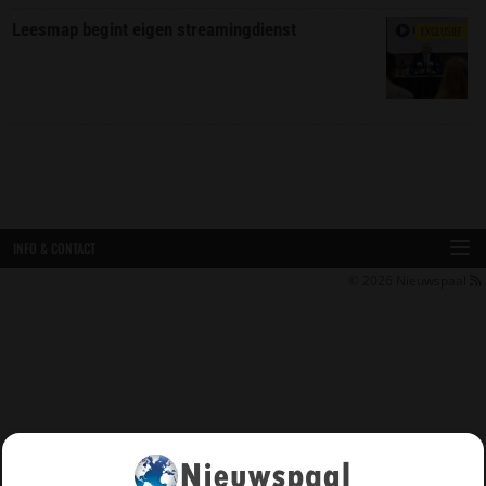
Leesmap begint eigen streamingdienst
EXCLUSIEF
INFO & CONTACT
© 2026
Nieuwspaal