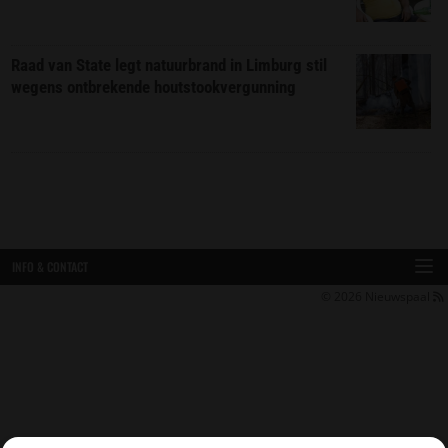
Raad van State legt natuurbrand in Limburg stil
wegens ontbrekende houtstookvergunning
INFO & CONTACT
© 2026
Nieuwspaal