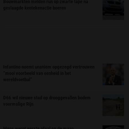
Bouwmarkten melden run op zwarte tape na
geslaagde kentekenactie boeren
Infantino noemt unaniem opgezegd vertrouwen
“mooi voorbeeld van eenheid in het
wereldvoetbal”
D66 wil nieuwe stad op drooggevallen bodem
voormalige Rijn
Mens werpt eerste afval op de maan