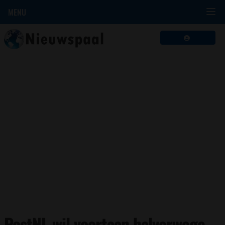
MENU
PostNL wil voortaan halverwege