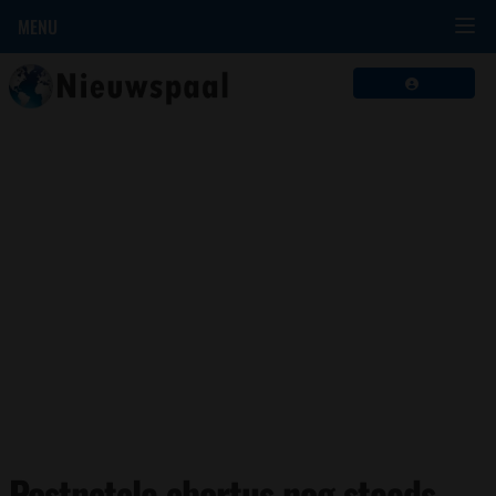
MENU
Postnatale abortus nog steeds