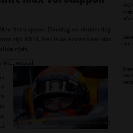
FIFA
repli
Infan
 Max Verstappen. Dinsdag en donderdag
Lees
et zijn RB14. Het is de eerste keer dat
stre
lide rijdt.
© Nieuwspaal
Bouw
zwar
ns
kent
en
en
nk
te
Foto: Abdul Razak Latif / Shutterstock.com
ei