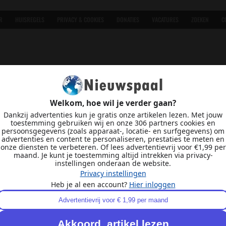
R
HUISREGELS
PRIVACY & COOKIES
DONATIES
VACATURES
ZOEKEN
C
Welkom, hoe wil je verder gaan?
Dankzij advertenties kun je gratis onze artikelen lezen. Met jouw
toestemming gebruiken wij en onze 306 partners cookies en
persoonsgegevens (zoals apparaat-, locatie- en surfgegevens) om
advertenties en content te personaliseren, prestaties te meten en
onze diensten te verbeteren. Of lees advertentievrij voor €1,99 per
maand. Je kunt je toestemming altijd intrekken via privacy-
instellingen onderaan de website.
Privacy instellingen
Heb je al een account?
Hier inloggen
Advertentievrij voor € 1,99 per maand
Akkoord, artikel lezen