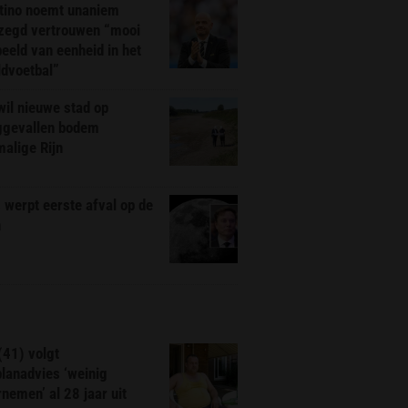
ntino noemt unaniem
zegd vertrouwen “mooi
eeld van eenheid in het
ldvoetbal”
il nieuwe stad op
ggevallen bodem
alige Rijn
werpt eerste afval op de
n
(41) volgt
planadvies ‘weinig
nemen’ al 28 jaar uit