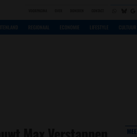
VOORPAGINA
OVER
DONEREN
CONTACT
ITENLAND
REGIONAAL
ECONOMIE
LIFESTYLE
CULTUUR
huwt Max Verstappen
MEE