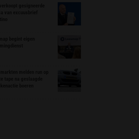
 verkoopt gesigneerde
ca van excuusbrief
tino
map begint eigen
amingdienst
markten melden run op
te tape na geslaagde
ekenactie boeren