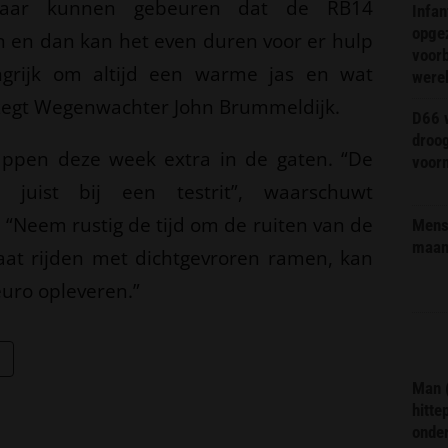
maar kunnen gebeuren dat de RB14
Infa
opge
an en dan kan het even duren voor er hulp
voorb
grijk om altijd een warme jas en wat
were
zegt Wegenwachter John Brummeldijk.
D66 w
droo
appen deze week extra in de gaten. “De
voorm
jk, juist bij een testrit”, waarschuwt
 “Neem rustig de tijd om de ruiten van de
Mens 
maa
aat rijden met dichtgevroren ramen, kan
uro opleveren.”
Man 
hitte
onder