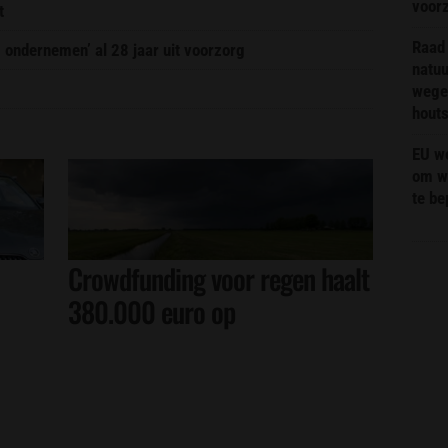
voor
t
Raad 
g ondernemen’ al 28 jaar uit voorzorg
natuu
wege
hout
EU we
om wi
te b
Crowdfunding voor regen haalt
380.000 euro op