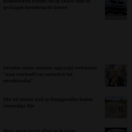
Bouwmarkten melden run op zwarte tape na
geslaagde kentekenactie boeren
Infantino noemt unaniem opgezegd vertrouwen
“mooi voorbeeld van eenheid in het
wereldvoetbal”
D66 wil nieuwe stad op drooggevallen bodem
voormalige Rijn
Mens werpt eerste afval op de maan