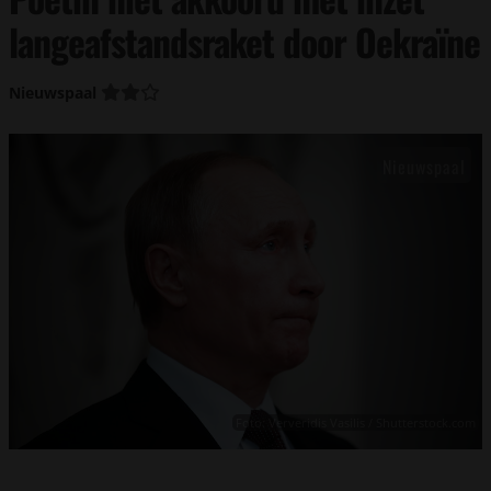
langeafstandsraket door Oekraïne
Nieuwspaal
Foto: Ververidis Vasilis / Shutterstock.com