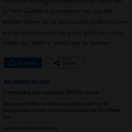
Oekraïne levensgevaarlijke plannen heeft om
de hele wereld te domineren. Het zou het
Westen sieren als ze ons zouden ondersteunen
om de Oekraïne met de grond gelijk te maken.
Alleen dan lonkt er vrede aan de horizon.”
REACTIES
DELEN
WAT ANDEREN NU LEZEN:
Crowdfunding voor regen haalt 380.000 euro op
Energiereus RWE classificeert steenkool voortaan als
hernieuwbare energie met een doorlooptijd van 300 miljoen
jaar
Zoek het vinkje en klik erop