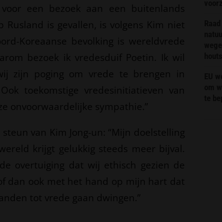
voor
n voor een bezoek aan een buitenlands
 Rusland is gevallen, is volgens Kim niet
Raad 
natuu
Noord-Koreaanse bevolking is wereldvrede
wege
arom bezoek ik vredesduif Poetin. Ik wil
hout
ij zijn poging om vrede te brengen in
EU we
om wi
 Ook toekomstige vredesinitiatieven van
te b
e onvoorwaardelijke sympathie.”
e steun van Kim Jong-un: “Mijn doelstelling
ereld krijgt gelukkig steeds meer bijval.
de overtuiging dat wij ethisch gezien de
oof dan ook met het hand op mijn hart dat
landen tot vrede gaan dwingen.”