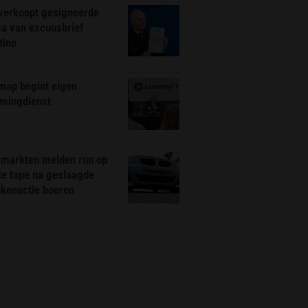
 verkoopt gesigneerde
ca van excuusbrief
tino
map begint eigen
amingdienst
markten melden run op
te tape na geslaagde
ekenactie boeren