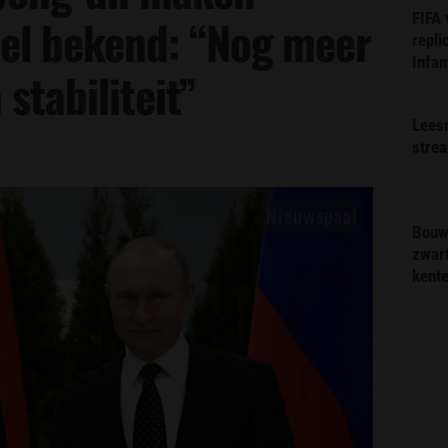
FIFA
el bekend: “Nog meer
repli
Infan
stabiliteit”
Lees
stre
Bouw
zwar
kent