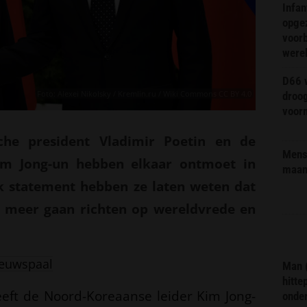
Infa
opge
voorb
were
D66 w
Foto: Alexei Nikolsky / Kremlin.ru / Wiki Commons CC BY 4.0
droo
voorm
che president Vladimir Poetin en de
Mens 
im Jong-un hebben elkaar ontmoet in
maa
jk statement hebben ze laten weten dat
g meer gaan richten op wereldvrede en
euwspaal
Man 
hitte
eeft de Noord-Koreaanse leider Kim Jong-
onder