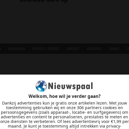
R
HUISREGELS
PRIVACY & COOKIES
DONATIES
VACATURES
ZOEKEN
C
Welkom, hoe wil je verder gaan?
Dankzij advertenties kun je gratis onze artikelen lezen. Met jouw
toestemming gebruiken wij en onze 306 partners cookies en
persoonsgegevens (zoals apparaat-, locatie- en surfgegevens) om
advertenties en content te personaliseren, prestaties te meten en
onze diensten te verbeteren. Of lees advertentievrij voor €1,99 per
maand. Je kunt je toestemming altijd intrekken via privacy-