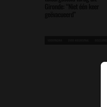
Gironde: “Niet één keer
geëvacueerd”
VOORPAGINA
OVER NIEUWSPAAL
DISCLAIME