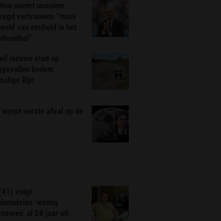
ntino noemt unaniem
zegd vertrouwen “mooi
eeld van eenheid in het
ldvoetbal”
il nieuwe stad op
ggevallen bodem
alige Rijn
werpt eerste afval op de
n
(41) volgt
planadvies ‘weinig
nemen’ al 28 jaar uit