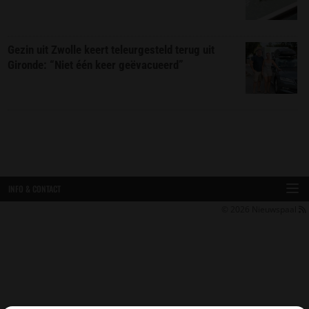
Gezin uit Zwolle keert teleurgesteld terug uit
Gironde: “Niet één keer geëvacueerd”
INFO & CONTACT
© 2026
Nieuwspaal