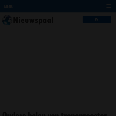
MENU
Ouders balen van tropenrooster