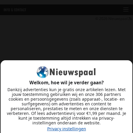
INFO & CONTACT
© 2026
Nieuwspaal
Welkom, hoe wil je verder gaan?
Dankzij advertenties kun je gratis onze artikelen lezen. Met
jouw toestemming gebruiken wij en onze 306 partners
cookies en persoonsgegevens (zoals apparaat-, locatie- en
surfgegevens) om advertenties en content te
personaliseren, prestaties te meten en onze diensten te
verbeteren. Of lees advertentievrij voor €1,99 per maand. Je
kunt je toestemming altijd intrekken via privacy-
instellingen onderaan de website.
Privacy instellingen