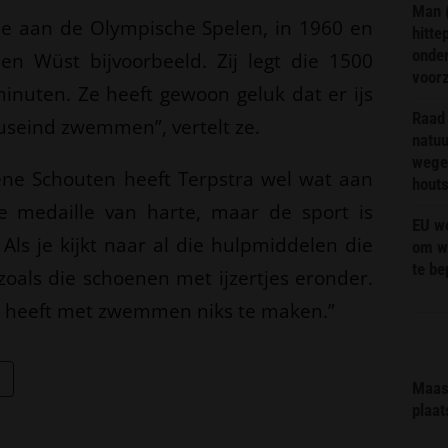
Man 
e aan de Olympische Spelen, in 1960 en
hitte
onder
en Wüst bijvoorbeeld. Zij legt die 1500
voor
inuten. Ze heeft gewoon geluk dat er ijs
Raad 
fuseind zwemmen”, vertelt ze.
natuu
wege
ene Schouten heeft Terpstra wel wat aan
hout
e medaille van harte, maar de sport is
EU we
Als je kijkt naar al die hulpmiddelen die
om wi
te b
zoals die schoenen met ijzertjes eronder.
t heeft met zwemmen niks te maken.”
Maas 
plaat