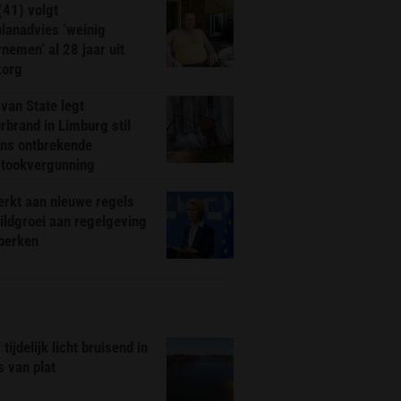
(41) volgt
planadvies ‘weinig
nemen’ al 28 jaar uit
zorg
van State legt
rbrand in Limburg stil
ns ontbrekende
stookvergunning
rkt aan nieuwe regels
ldgroei aan regelgeving
eperken
tijdelijk licht bruisend in
s van plat