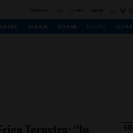
VOORPAGINA
OVER
DONEREN
CONTACT
ITENLAND
REGIONAAL
ECONOMIE
LIFESTYLE
CULTUUR
rica Terpstra: “In
MEE