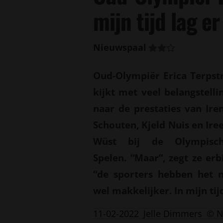
mijn tijd lag er
Nieuwspaal
Oud-Olympiër Erica Terpst
kijkt met veel belangstelli
naar de prestaties van Ire
Schouten, Kjeld Nuis en Ire
Wüst bij de Olympisc
Spelen. “Maar”, zegt ze erbi
“de sporters hebben het 
wel makkelijker. In mijn tijd
11-02-2022
Jelle Dimmers
© N