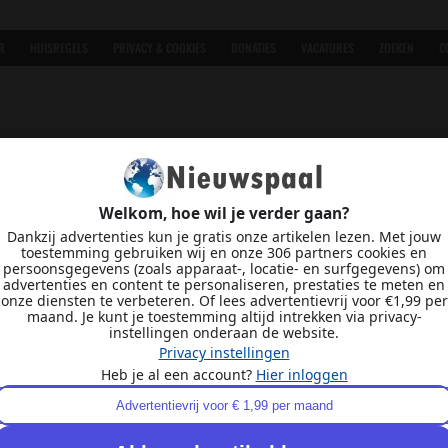
R
HUISREGELS
PRIVACY & COOKIES
DONATIES
VACATURES
ZOEKEN
C
Welkom, hoe wil je verder gaan?
Dankzij advertenties kun je gratis onze artikelen lezen. Met jouw
toestemming gebruiken wij en onze 306 partners cookies en
persoonsgegevens (zoals apparaat-, locatie- en surfgegevens) om
advertenties en content te personaliseren, prestaties te meten en
onze diensten te verbeteren. Of lees advertentievrij voor €1,99 per
maand. Je kunt je toestemming altijd intrekken via privacy-
instellingen onderaan de website.
Privacy instellingen
Heb je al een account?
Hier inloggen
Advertentievrij voor € 1,99 per maand