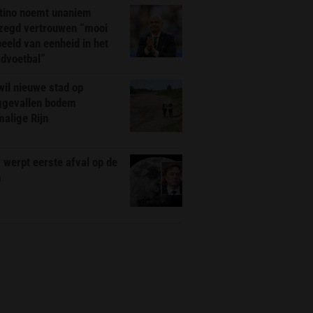
ntino noemt unaniem
zegd vertrouwen “mooi
eeld van eenheid in het
ldvoetbal”
il nieuwe stad op
ggevallen bodem
alige Rijn
werpt eerste afval op de
n