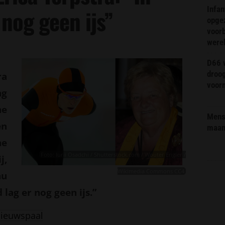
Infa
 nog geen ijs”
opge
voorb
were
D66 w
droo
ra
voorm
ng
ne
Mens 
en
maa
he
Foto: Iurii Osadchi / Shutterstock.com / Wouter Engler /
j,
Wikimedia Commons CC4
nu
 lag er nog geen ijs.”
ieuwspaal