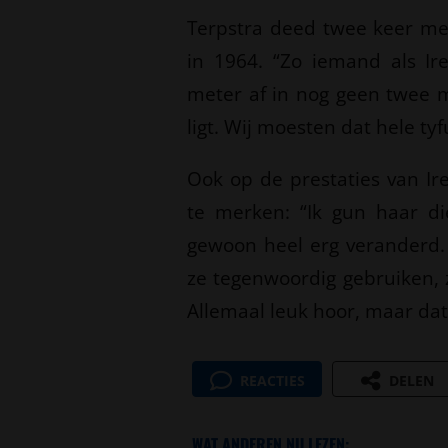
Terpstra deed twee keer me
in 1964. “Zo iemand als Ire
meter af in nog geen twee m
ligt. Wij moesten dat hele ty
Ook op de prestaties van Ir
te merken: “Ik gun haar di
gewoon heel erg veranderd. 
ze tegenwoordig gebruiken, 
Allemaal leuk hoor, maar da
REACTIES
DELEN
WAT ANDEREN NU LEZEN: