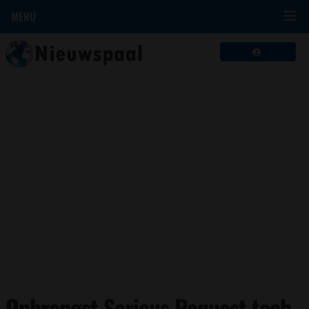
MENU
Opbrengst Serious Request toch