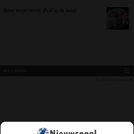
Mens werpt eerste afval op de maan
INFO & CONTACT
© 2026
Nieuwspaal