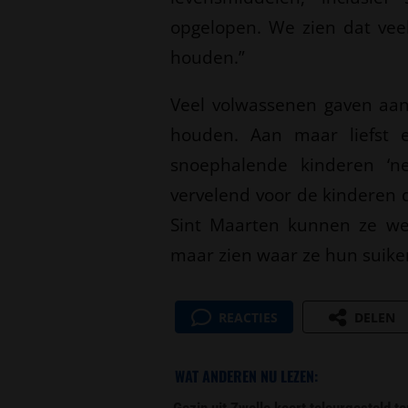
opgelopen. We zien dat ve
houden.”
Veel volwassenen gaven aan 
houden. Aan maar liefst 
snoephalende kinderen ‘ne
vervelend voor de kinderen d
Sint Maarten kunnen ze wee
maar zien waar ze hun suike
REACTIES
DELEN
WAT ANDEREN NU LEZEN:
Gezin uit Zwolle keert teleurgesteld t