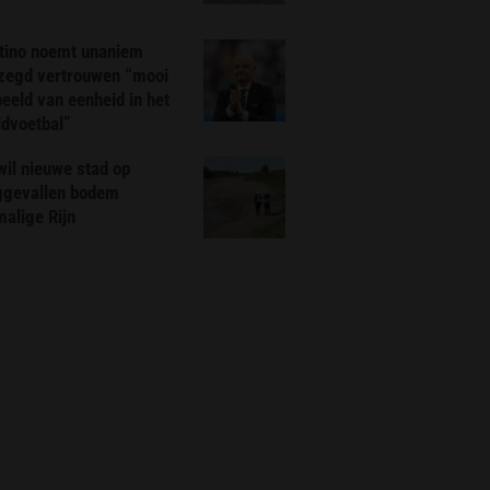
ntino noemt unaniem
zegd vertrouwen “mooi
eeld van eenheid in het
ldvoetbal”
il nieuwe stad op
ggevallen bodem
alige Rijn