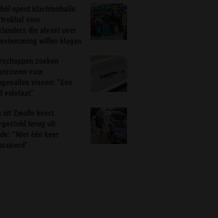
hol opent klachtenbalie
rtrekhal voor
landers die alvast over
bestemming willen klagen
rschappen zoeken
gezinnen voor
gevallen vissen: “Een
d volstaat”
 uit Zwolle keert
rgesteld terug uit
de: “Niet één keer
acueerd”