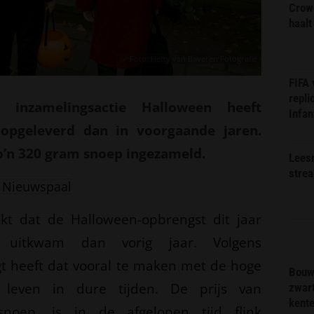
Crow
haalt
Foto: Hetty van Baveren Fotografie
FIFA
repli
e inzamelingsactie Halloween heeft
Infan
 opgeleverd dan in voorgaande jaren.
o’n 320 gram snoep ingezameld.
Lees
stre
 Nieuwspaal
lijkt dat de Halloween-opbrengst dit jaar
 uitkwam dan vorig jaar. Volgens
t heeft dat vooral te maken met de hoge
Bouw
 leven in dure tijden. De prijs van
zwar
kent
 snoep, is in de afgelopen tijd flink