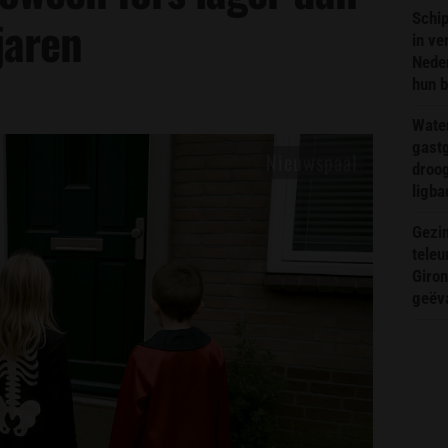
Schip
jaren
in ve
Neder
hun 
Wate
gast
droog
ligba
Gezin
teleu
Giron
geëv