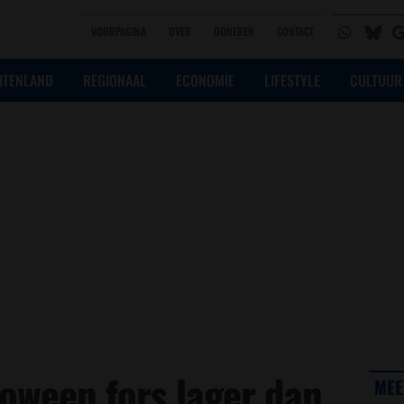
VOORPAGINA
OVER
DONEREN
CONTACT
ITENLAND
REGIONAAL
ECONOMIE
LIFESTYLE
CULTUUR
oween fors lager dan
MEE