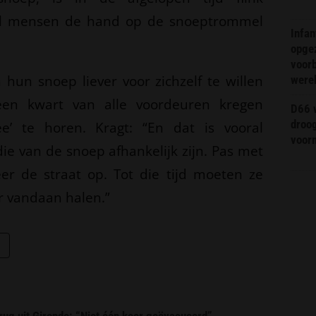
el mensen de hand op de snoeptrommel
Infa
opge
voorb
hun snoep liever voor zichzelf te willen
were
een kwart van alle voordeuren kregen
D66 w
droo
e’ te horen. Kragt: “En dat is vooral
voorm
ie van de snoep afhankelijk zijn. Pas met
r de straat op. Tot die tijd moeten ze
r vandaan halen.”
erug uit Gironde: “Niet één keer geëvacueerd”