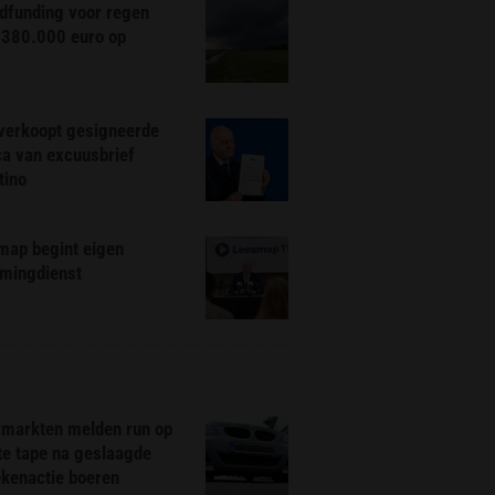
dfunding voor regen
 380.000 euro op
 verkoopt gesigneerde
ca van excuusbrief
tino
map begint eigen
amingdienst
markten melden run op
te tape na geslaagde
ekenactie boeren