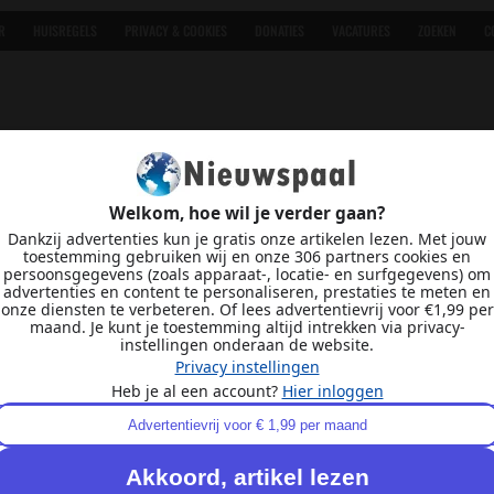
R
HUISREGELS
PRIVACY & COOKIES
DONATIES
VACATURES
ZOEKEN
C
Welkom, hoe wil je verder gaan?
Dankzij advertenties kun je gratis onze artikelen lezen. Met jouw
toestemming gebruiken wij en onze 306 partners cookies en
persoonsgegevens (zoals apparaat-, locatie- en surfgegevens) om
advertenties en content te personaliseren, prestaties te meten en
onze diensten te verbeteren. Of lees advertentievrij voor €1,99 per
maand. Je kunt je toestemming altijd intrekken via privacy-
instellingen onderaan de website.
Privacy instellingen
Heb je al een account?
Hier inloggen
Advertentievrij voor € 1,99 per maand
Akkoord, artikel lezen