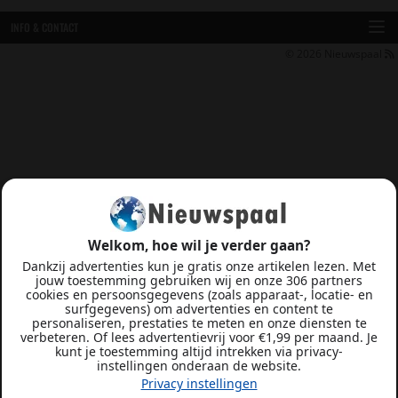
INFO & CONTACT
© 2026
Nieuwspaal
Welkom, hoe wil je verder gaan?
Dankzij advertenties kun je gratis onze artikelen lezen. Met
jouw toestemming gebruiken wij en onze 306 partners
cookies en persoonsgegevens (zoals apparaat-, locatie- en
surfgegevens) om advertenties en content te
personaliseren, prestaties te meten en onze diensten te
verbeteren. Of lees advertentievrij voor €1,99 per maand. Je
kunt je toestemming altijd intrekken via privacy-
instellingen onderaan de website.
Privacy instellingen