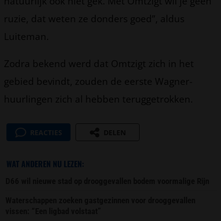
natuurlijk ook niet gek. Met Omtzigt wil je geen
ruzie, dat weten ze donders goed”, aldus
Luiteman.
Zodra bekend werd dat Omtzigt zich in het
gebied bevindt, zouden de eerste Wagner-
huurlingen zich al hebben teruggetrokken.
REACTIES
DELEN
WAT ANDEREN NU LEZEN:
D66 wil nieuwe stad op drooggevallen bodem voormalige Rijn
Waterschappen zoeken gastgezinnen voor drooggevallen
vissen: “Een ligbad volstaat”