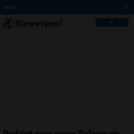
MENU
Omtzigt naar grens Belarus als