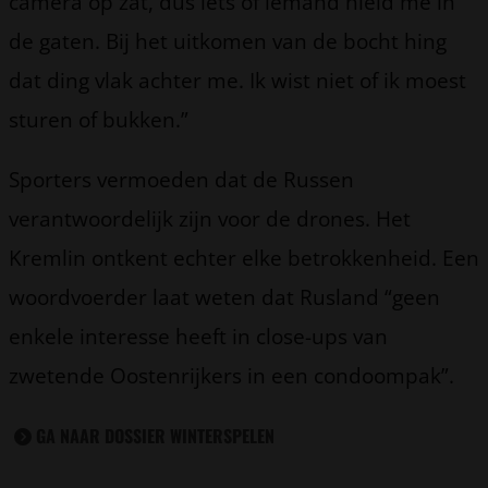
camera op zat, dus iets of iemand hield me in
de gaten. Bij het uitkomen van de bocht hing
dat ding vlak achter me. Ik wist niet of ik moest
sturen of bukken.”
Sporters vermoeden dat de Russen
verantwoordelijk zijn voor de drones. Het
Kremlin ontkent echter elke betrokkenheid. Een
woordvoerder laat weten dat Rusland “geen
enkele interesse heeft in close-ups van
zwetende Oostenrijkers in een condoompak”.
GA NAAR DOSSIER WINTERSPELEN