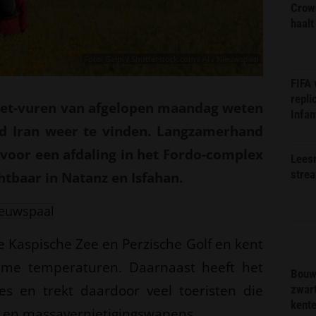
Crow
haalt
Foto: Gelpi / Shutterstock.com / AI / Nieuwspaal
FIFA
repli
-het-vuren van afgelopen maandag weten
Infan
eld Iran weer te vinden. Langzamerhand
 voor een afdaling in het Fordo-complex
Lees
stre
tbaar in Natanz en Isfahan.
euwspaal
de Kaspische Zee en Perzische Golf en kent
ame temperaturen. Daarnaast heeft het
Bouw
es en trekt daardoor veel toeristen die
zwar
kent
r en massavernietigingswapens.