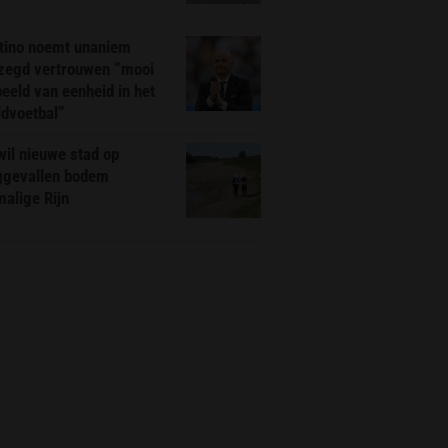
ntino noemt unaniem
zegd vertrouwen “mooi
eeld van eenheid in het
ldvoetbal”
il nieuwe stad op
ggevallen bodem
alige Rijn