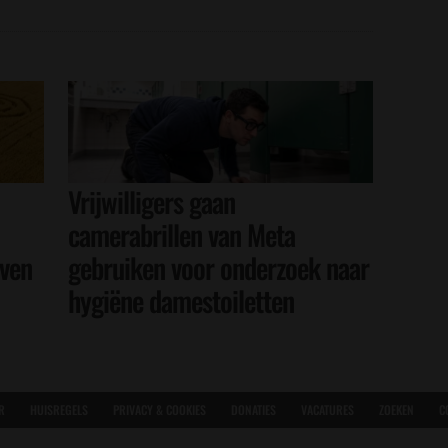
Vrijwilligers gaan
camerabrillen van Meta
even
gebruiken voor onderzoek naar
hygiëne damestoiletten
R
HUISREGELS
PRIVACY & COOKIES
DONATIES
VACATURES
ZOEKEN
C