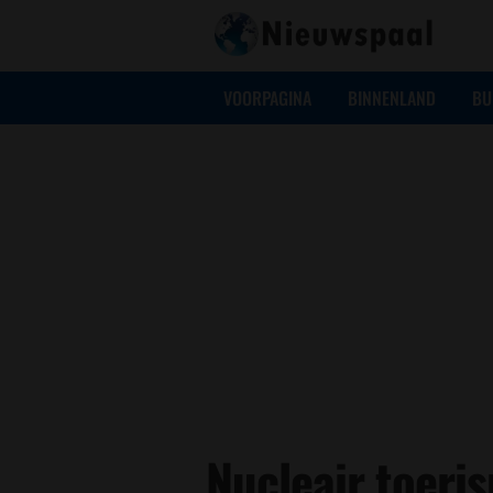
VOORPAGINA
BINNENLAND
BU
Nucleair toeri