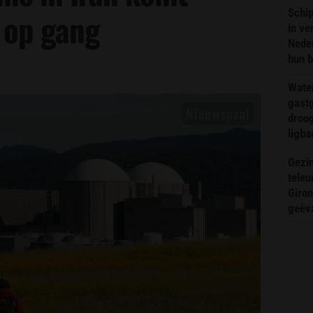
Schip
 op gang
in ve
Neder
hun 
Wate
gast
droog
ligba
Gezin
teleu
Giron
geëv