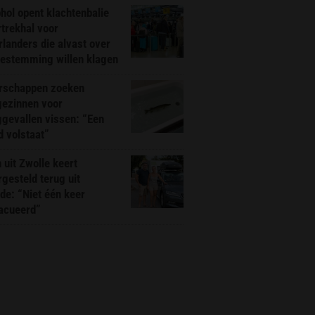
hol opent klachtenbalie
rtrekhal voor
landers die alvast over
bestemming willen klagen
rschappen zoeken
gezinnen voor
gevallen vissen: “Een
d volstaat”
 uit Zwolle keert
rgesteld terug uit
de: “Niet één keer
acueerd”