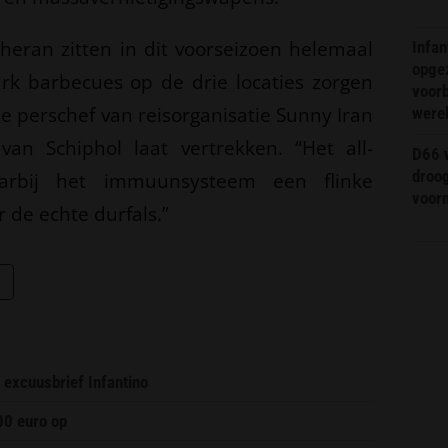
eheran zitten in dit voorseizoen helemaal
Infa
opge
dark barbecues op de drie locaties zorgen
voorb
de perschef van reisorganisatie Sunny Iran
were
van Schiphol laat vertrekken. “Het all-
D66 w
droo
aarbij het immuunsysteem een flinke
voorm
r de echte durfals.”
 excuusbrief Infantino
00 euro op