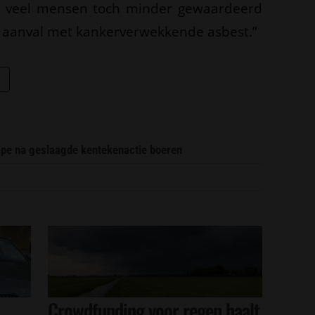
or veel mensen toch minder gewaardeerd
e aanval met kankerverwekkende asbest.”
pe na geslaagde kentekenactie boeren
Crowdfunding voor regen haalt