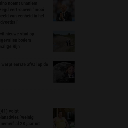
ntino noemt unaniem
zegd vertrouwen “mooi
eeld van eenheid in het
ldvoetbal”
il nieuwe stad op
ggevallen bodem
alige Rijn
werpt eerste afval op de
n
(41) volgt
planadvies ‘weinig
nemen’ al 28 jaar uit