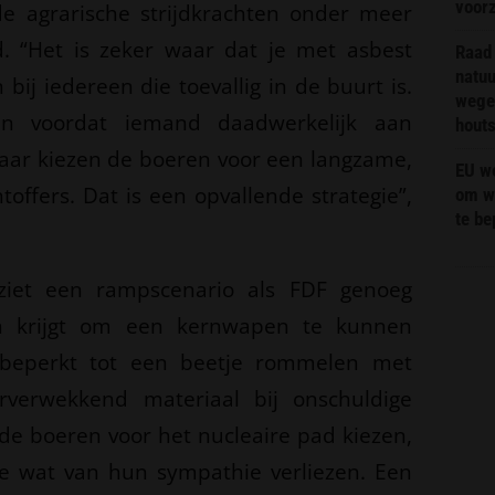
voor
e agrarische strijdkrachten onder meer
. “Het is zeker waar dat je met asbest
Raad 
natuu
bij iedereen die toevallig in de buurt is.
wege
n voordat iemand daadwerkelijk aan
hout
kbaar kiezen de boeren voor een langzame,
EU we
toffers. Dat is een opvallende strategie”,
om wi
te b
ziet een rampscenario als FDF genoeg
en krijgt om een kernwapen te kunnen
t beperkt tot een beetje rommelen met
verwekkend materiaal bij onschuldige
e boeren voor het nucleaire pad kiezen,
ze wat van hun sympathie verliezen. Een