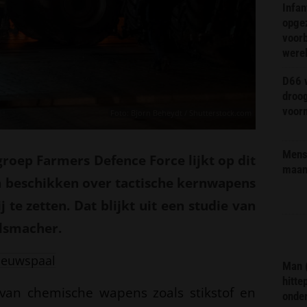
Infa
opge
voorb
were
D66 w
droo
voorm
Foto: Bjorn Beheydt / Shutterstock.com
Mens 
roep Farmers Defence Force lijkt op dit
maa
 beschikken over tactische kernwapens
 te zetten. Dat blijkt uit een studie van
lsmacher.
ieuwspaal
Man 
hitte
van chemische wapens zoals stikstof en
onder