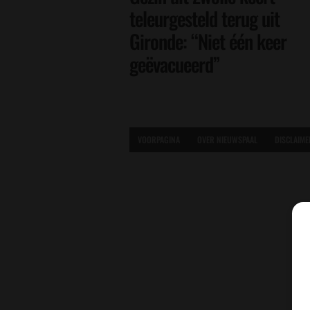
teleurgesteld terug uit
Gironde: “Niet één keer
geëvacueerd”
VOORPAGINA
OVER NIEUWSPAAL
DISCLAIME