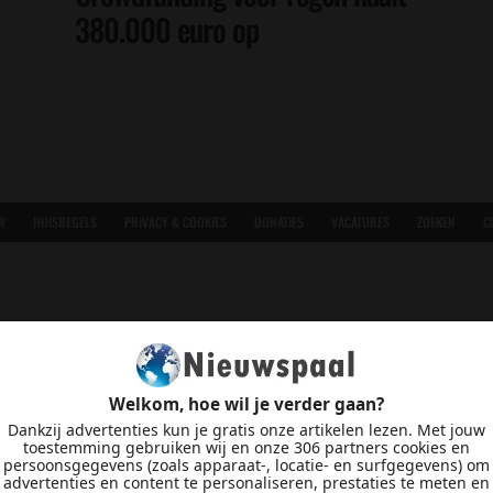
380.000 euro op
R
HUISREGELS
PRIVACY & COOKIES
DONATIES
VACATURES
ZOEKEN
C
Welkom, hoe wil je verder gaan?
Dankzij advertenties kun je gratis onze artikelen lezen. Met jouw
toestemming gebruiken wij en onze 306 partners cookies en
persoonsgegevens (zoals apparaat-, locatie- en surfgegevens) om
advertenties en content te personaliseren, prestaties te meten en