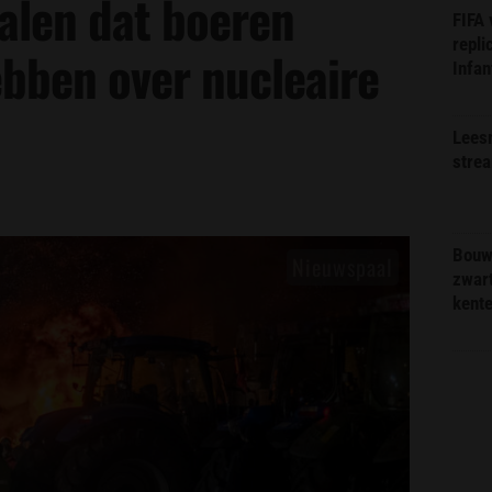
alen dat boeren
FIFA
repli
bben over nucleaire
Infan
Lees
stre
Bouw
zwar
kent