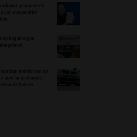
 verkoopt gesigneerde
ca van excuusbrief
tino
map begint eigen
amingdienst
markten melden run op
te tape na geslaagde
ekenactie boeren