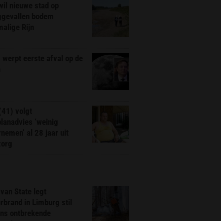
il nieuwe stad op
ggevallen bodem
alige Rijn
werpt eerste afval op de
n
(41) volgt
planadvies ‘weinig
nemen’ al 28 jaar uit
zorg
van State legt
rbrand in Limburg stil
ns ontbrekende