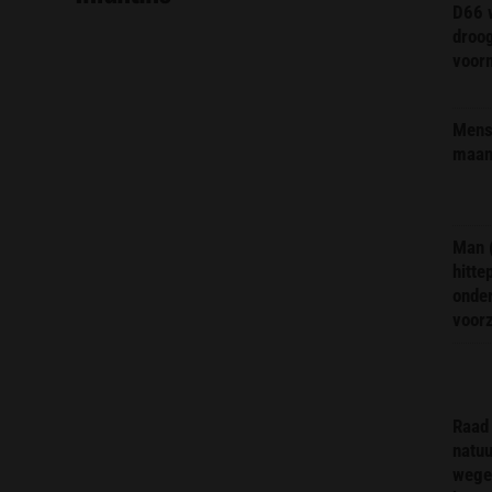
D66 w
droo
voorm
Mens 
maa
Man 
hitte
onder
voor
Raad 
natuu
wege