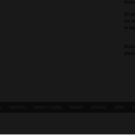
hout
EU we
om wi
te b
Maas 
plaat
R
HUISREGELS
PRIVACY & COOKIES
DONATIES
VACATURES
ZOEKEN
C