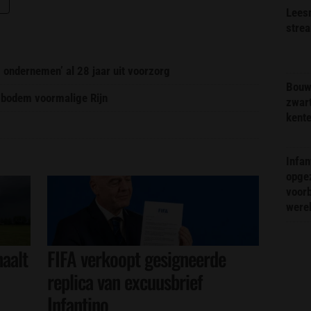
Lees
stre
g ondernemen’ al 28 jaar uit voorzorg
Bouw
 bodem voormalige Rijn
zwar
kent
Infa
opge
voorb
were
aalt
FIFA verkoopt gesigneerde
replica van excuusbrief
Infantino