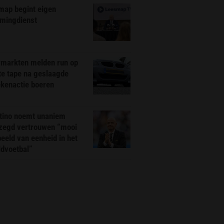
map begint eigen
amingdienst
markten melden run op
te tape na geslaagde
ekenactie boeren
ntino noemt unaniem
zegd vertrouwen “mooi
eeld van eenheid in het
ldvoetbal”