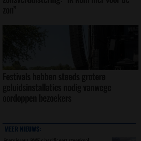
zon”
Festivals hebben steeds grotere
geluidsinstallaties nodig vanwege
oordoppen bezoekers
MEER NIEUWS:
Energiereus RWE classificeert steenkool