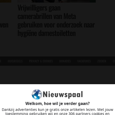
Vrijwilligers gaan
camerabrillen van Meta
even
gebruiken voor onderzoek naar
hygiëne damestoiletten
R
HUISREGELS
PRIVACY & COOKIES
DONATIES
VACATURES
ZOEKEN
C
Welkom, hoe wil je verder gaan?
Dankzij advertenties kun je gratis onze artikelen lezen. Met jouw
toestemming gebruiken wij en onze 306 partners cookies en