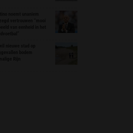
ntino noemt unaniem
zegd vertrouwen “mooi
eeld van eenheid in het
ldvoetbal”
il nieuwe stad op
ggevallen bodem
alige Rijn