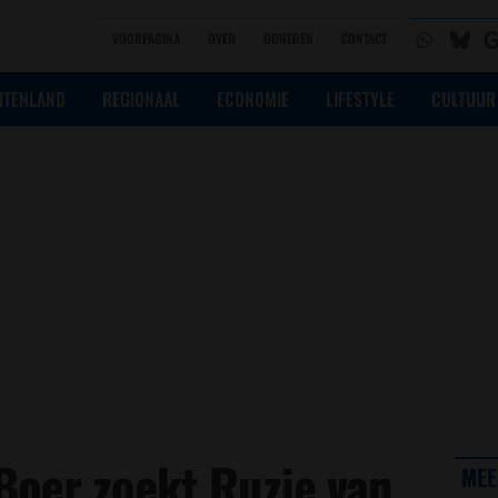
VOORPAGINA
OVER
DONEREN
CONTACT
ITENLAND
REGIONAAL
ECONOMIE
LIFESTYLE
CULTUUR
Boer zoekt Ruzie van
MEE