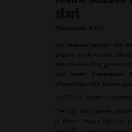
start
Nieuwspaal
Het nieuwe seizoen van Bo
gegaan. In de eerste aflev
zien die één ding gemeen ha
hun leven. Presentator 
afleveringen die komen gaa
14-05-2018
Alexander Brande
“Het zijn tien boeren waarv
je denkt: ‘Hoezo lukt het j
niet zelf om ruzie te krijgen?'