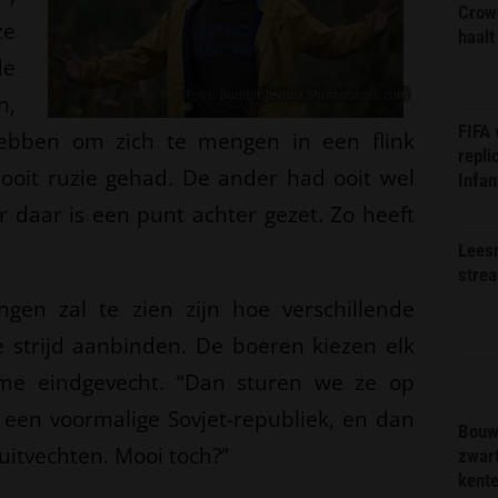
Crow
ze
haalt
de
Foto: Budmir Jevtic / Shutterstock.com
n,
FIFA
ebben om zich te mengen in een flink
repli
ooit ruzie gehad. De ander had ooit wel
Infan
 daar is een punt achter gezet. Zo heeft
Lees
stre
gen zal te zien zijn hoe verschillende
de strijd aanbinden. De boeren kiezen elk
ieme eindgevecht. “Dan sturen we ze op
n een voormalige Sovjet-republiek, en dan
Bouw
uitvechten. Mooi toch?”
zwar
kent