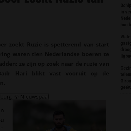
Schip
in ve
Neder
hun 
Wate
gast
er zoekt Ruzie is spetterend van start
droog
ering waren tien Nederlandse boeren te
ligba
dden: ze zijn op zoek naar de ruzie van
Gezin
Badr Hari blikt vast vooruit op de
teleu
Giron
n.
geëv
nburg
© Nieuwspaal
an
ou
”,