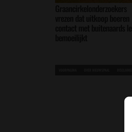
Graancirkelonderzoekers
vrezen dat uitkoop boeren
contact met buitenaards l
bemoeilijkt
VOORPAGINA
OVER NIEUWSPAAL
DISCLAIME