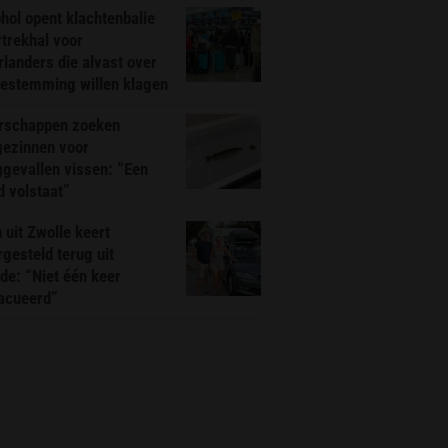
hol opent klachtenbalie
rtrekhal voor
landers die alvast over
bestemming willen klagen
rschappen zoeken
gezinnen voor
gevallen vissen: “Een
d volstaat”
 uit Zwolle keert
rgesteld terug uit
de: “Niet één keer
acueerd”