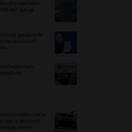
dfunding voor regen
 380.000 euro op
 verkoopt gesigneerde
ca van excuusbrief
tino
map begint eigen
amingdienst
markten melden run op
te tape na geslaagde
ekenactie boeren