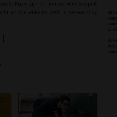
 zoekt Ruzie zijn de meeste vechtkoppels
echt en zijn enkelen zelfs in verwachting
Infa
opge
voorb
were
D66 w
droo
voorm
t