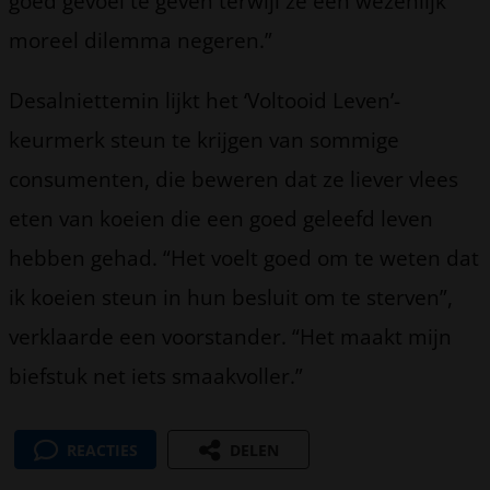
goed gevoel te geven terwijl ze een wezenlijk
moreel dilemma negeren.”
Desalniettemin lijkt het ‘Voltooid Leven’-
keurmerk steun te krijgen van sommige
consumenten, die beweren dat ze liever vlees
eten van koeien die een goed geleefd leven
hebben gehad. “Het voelt goed om te weten dat
ik koeien steun in hun besluit om te sterven”,
verklaarde een voorstander. “Het maakt mijn
biefstuk net iets smaakvoller.”
REACTIES
DELEN