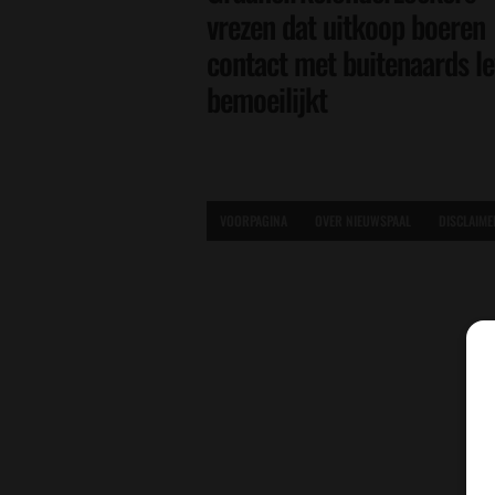
vrezen dat uitkoop boeren
contact met buitenaards l
bemoeilijkt
VOORPAGINA
OVER NIEUWSPAAL
DISCLAIME