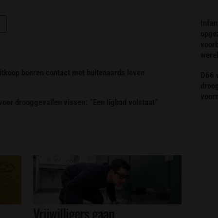
Infa
opge
voorb
were
itkoop boeren contact met buitenaards leven
D66 w
droo
voorm
or drooggevallen vissen: “Een ligbad volstaat”
Vrijwilligers gaan