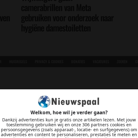
camerabrillen van Meta
even
gebruiken voor onderzoek naar
hygiëne damestoiletten
R
HUISREGELS
PRIVACY & COOKIES
DONATIES
VACATURES
ZOEKEN
C
Welkom, hoe wil je verder gaan?
Dankzij advertenties kun je gratis onze artikelen lezen. Met jouw
toestemming gebruiken wij en onze 306 partners cookies en
persoonsgegevens (zoals apparaat-, locatie- en surfgegevens) om
advertenties en content te personaliseren, prestaties te meten en