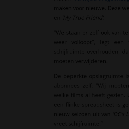
maken voor nieuwe. Deze w
en
‘My True Friend’
.
“We staan er zelf ook van te
weer volloopt”, legt een
schijfruimte overhouden, da
moeten verwijderen.
De beperkte opslagruimte is
abonnees zelf: “Wij moete
welke films al heeft gezien.
een flinke spreadsheet is 
nieuw seizoen uit van
‘DC’s 
vreet schijfruimte.”