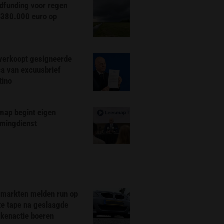
dfunding voor regen
 380.000 euro op
 verkoopt gesigneerde
ca van excuusbrief
tino
map begint eigen
amingdienst
markten melden run op
te tape na geslaagde
ekenactie boeren