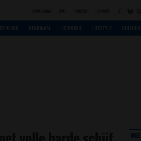
VOORPAGINA
OVER
DONEREN
CONTACT
ITENLAND
REGIONAAL
ECONOMIE
LIFESTYLE
CULTUUR
et volle harde schijf
MEE