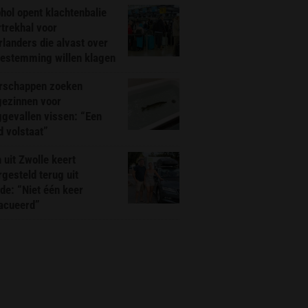
hol opent klachtenbalie
rtrekhal voor
landers die alvast over
bestemming willen klagen
rschappen zoeken
gezinnen voor
gevallen vissen: “Een
d volstaat”
 uit Zwolle keert
rgesteld terug uit
de: “Niet één keer
acueerd”