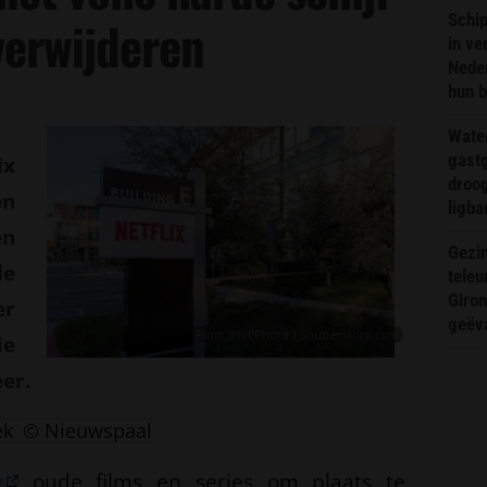
Schip
verwijderen
in ve
Neder
hun 
Wate
gast
ix
droog
en
ligba
en
Gezin
de
teleu
Giron
er
geëv
Foto: JHVEPhoto / Shutterstock.com
ie
er.
ek
© Nieuwspaal
g
oude films en series om plaats te