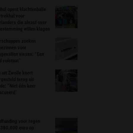
hol opent klachtenbalie
rtrekhal voor
landers die alvast over
bestemming willen klagen
rschappen zoeken
gezinnen voor
gevallen vissen: “Een
d volstaat”
 uit Zwolle keert
rgesteld terug uit
de: “Niet één keer
acueerd”
dfunding voor regen
 380.000 euro op