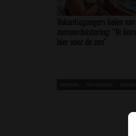
Vakantiegangers balen van
zonsverduistering: “Ik kom
hier voor de zon”
VOORPAGINA
OVER NIEUWSPAAL
DISCLAIME