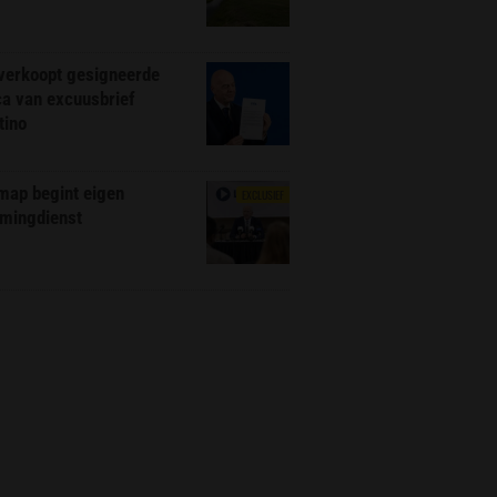
 verkoopt gesigneerde
ca van excuusbrief
tino
map begint eigen
EXCLUSIEF
amingdienst