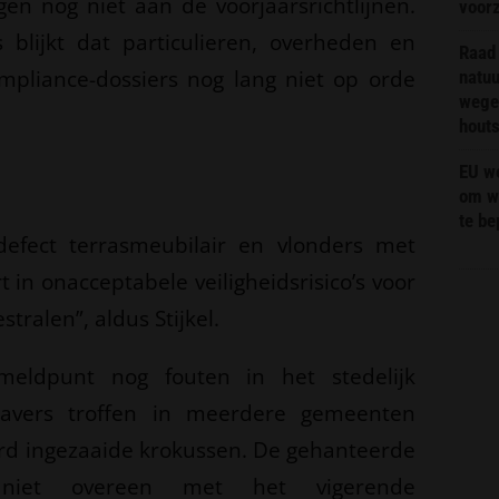
en nog niet aan de voorjaarsrichtlijnen.
voor
 blijkt dat particulieren, overheden en
Raad 
pliance-dossiers nog lang niet op orde
natuu
wege
hout
EU we
om wi
te b
defect terrasmeubilair en vlonders met
t in onacceptabele veiligheidsrisico’s voor
tralen”, aldus Stijkel.
meldpunt nog fouten in het stedelijk
avers troffen in meerdere gemeenten
rd ingezaaide krokussen. De gehanteerde
 niet overeen met het vigerende