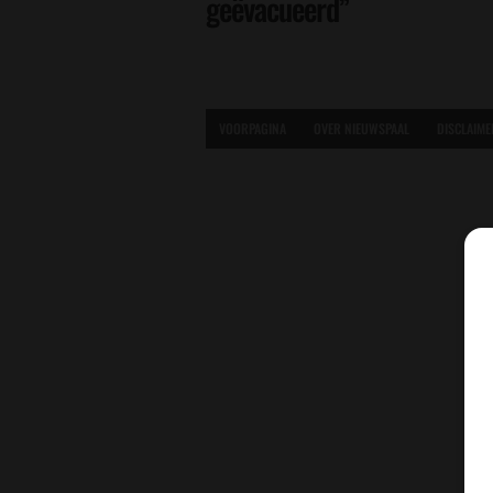
geëvacueerd”
VOORPAGINA
OVER NIEUWSPAAL
DISCLAIME