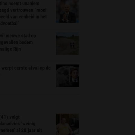
ntino noemt unaniem
zegd vertrouwen “mooi
eeld van eenheid in het
ldvoetbal”
il nieuwe stad op
ggevallen bodem
alige Rijn
werpt eerste afval op de
n
(41) volgt
planadvies ‘weinig
nemen’ al 28 jaar uit