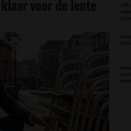
klaar voor de lente
FIFA
repli
Infan
Lees
stre
Bouw
zwar
kent