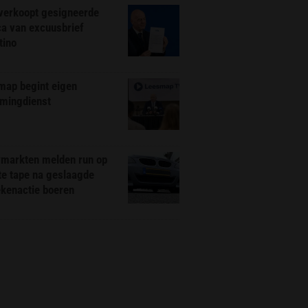
 verkoopt gesigneerde
ca van excuusbrief
tino
map begint eigen
amingdienst
markten melden run op
te tape na geslaagde
ekenactie boeren