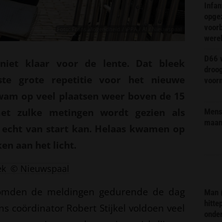
Infa
opge
voorb
Foto: Frans Mogendheid / IPPA / AI / Nieuwspaal
were
D66 w
niet klaar voor de lente. Dat bleek
droo
ste grote repetitie voor het nieuwe
voorm
wam op veel plaatsen weer boven de 15
et zulke metingen wordt gezien als
Mens 
maa
r echt van start kan. Helaas kwamen op
en aan het licht.
ek
© Nieuwspaal
oomden de meldingen gedurende de dag
Man 
hitte
s coördinator Robert Stijkel voldoen veel
onder