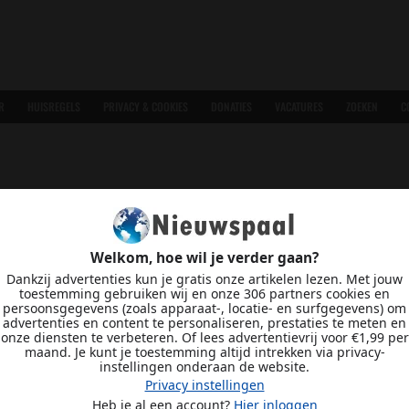
R
HUISREGELS
PRIVACY & COOKIES
DONATIES
VACATURES
ZOEKEN
C
Welkom, hoe wil je verder gaan?
Dankzij advertenties kun je gratis onze artikelen lezen. Met jouw
toestemming gebruiken wij en onze 306 partners cookies en
persoonsgegevens (zoals apparaat-, locatie- en surfgegevens) om
advertenties en content te personaliseren, prestaties te meten en
onze diensten te verbeteren. Of lees advertentievrij voor €1,99 per
maand. Je kunt je toestemming altijd intrekken via privacy-
instellingen onderaan de website.
Privacy instellingen
Heb je al een account?
Hier inloggen