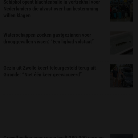
Schiphol opent klachtenbalie in vertrekhal voor
Nederlanders die alvast over hun bestemming
willen klagen
Waterschappen zoeken gastgezinnen voor
drooggevallen vissen: “Een ligbad volstaat”
Gezin uit Zwolle keert teleurgesteld terug uit
Gironde: “Niet één keer geëvacueerd”
Crowdfunding voor regen haalt 380.000 euro op