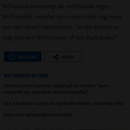
NcDunald overweegt de rechtszaak tegen
McDonald’s, voordat zijn concurrent nog meer
van zijn ideeën overneemt. “Straks komen ze
nog met een NcChucken, of een Nulkshake!”
REACTIES
DELEN
WAT ANDEREN NU LEZEN:
Infantino noemt unaniem opgezegd vertrouwen “mooi
voorbeeld van eenheid in het wereldvoetbal”
D66 wil nieuwe stad op drooggevallen bodem voormalige Rijn
Steun onze belangrijke journalistiek