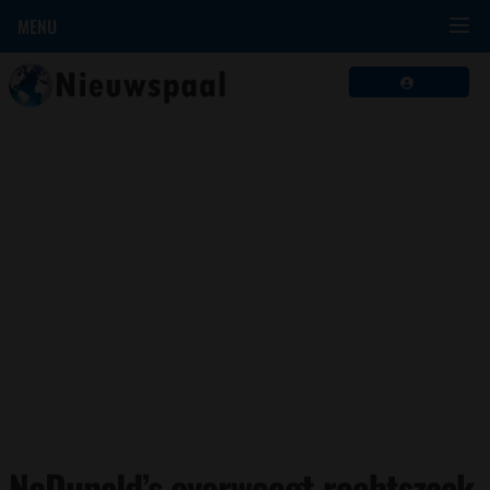
MENU
NcDunald’s overweegt rechtszaak