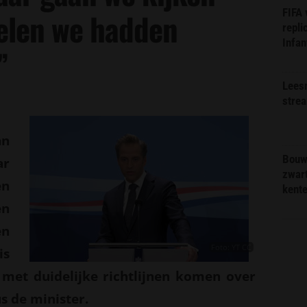
FIFA
elen we hadden
repli
Infan
”
Lees
stre
an
Bouw
ar
zwar
en
kent
en
en
Foto: YT CC
is
 met duidelijke richtlijnen komen over
s de minister.