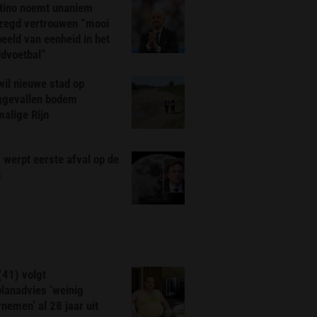
ntino noemt unaniem
zegd vertrouwen “mooi
eeld van eenheid in het
ldvoetbal”
il nieuwe stad op
ggevallen bodem
alige Rijn
werpt eerste afval op de
n
(41) volgt
planadvies ‘weinig
nemen’ al 28 jaar uit