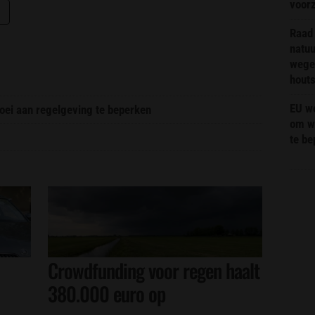
voor
Raad 
natuu
wege
hout
EU we
oei aan regelgeving te beperken
om wi
te b
Crowdfunding voor regen haalt
380.000 euro op