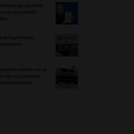
 verkoopt gesigneerde
ca van excuusbrief
tino
map begint eigen
amingdienst
markten melden run op
te tape na geslaagde
ekenactie boeren