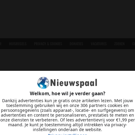
R
HUISREGELS
PRIVACY & COOKIES
DONATIES
VACATURES
ZOEKEN
C
Welkom, hoe wil je verder gaan?
Dankzij advertenties kun je gratis onze artikelen lezen. Met jouw
toestemming gebruiken wij en onze 306 partners cookies en
persoonsgegevens (zoals apparaat-, locatie- en surfgegevens) om
advertenties en content te personaliseren, prestaties te meten en
onze diensten te verbeteren. Of lees advertentievrij voor €1,99 per
maand. Je kunt je toestemming altijd intrekken via privacy-
instellingen onderaan de website.