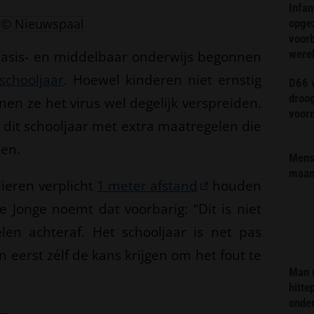
Infa
© Nieuwspaal
opge
voorb
were
 basis- en middelbaar onderwijs begonnen
schooljaar
. Hoewel kinderen niet ernstig
D66 w
droo
en ze het virus wel degelijk verspreiden.
voorm
dit schooljaar met extra maatregelen die
en.
Mens 
maa
lieren verplicht
1 meter afstand
houden
e Jonge noemt dat voorbarig: “Dit is niet
en achteraf. Het schooljaar is net pas
eerst zélf de kans krijgen om het fout te
Man 
hitte
onder