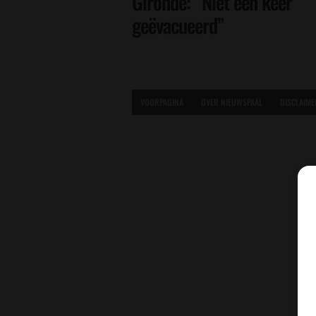
Gironde: “Niet één keer
geëvacueerd”
VOORPAGINA
OVER NIEUWSPAAL
DISCLAIME