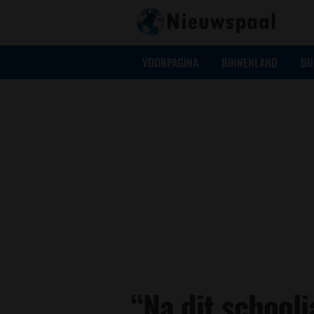
VOORPAGINA
BINNENLAND
BU
“Na dit school