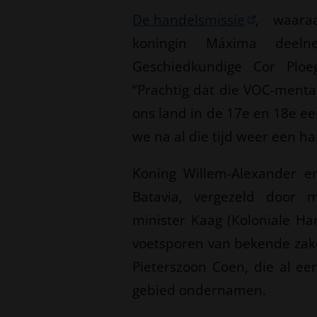
De handelsmissie
, waara
koningin Máxima deeln
Geschiedkundige Cor Ploeg
“Prachtig dat die VOC-mental
ons land in de 17e en 18e ee
we na al die tijd weer een h
Koning Willem-Alexander e
Batavia, vergezeld door m
minister Kaag (Koloniale Ha
voetsporen van bekende zake
Pieterszoon Coen, die al ee
gebied ondernamen.