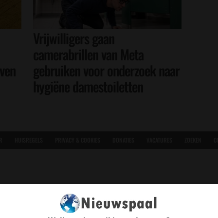
Vrijwilligers gaan
camerabrillen van Meta
even
gebruiken voor onderzoek naar
hygiëne damestoiletten
R
HUISREGELS
PRIVACY & COOKIES
DONATIES
VACATURES
ZOEKEN
C