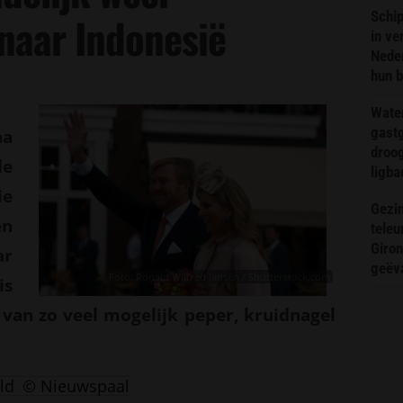
Schip
naar Indonesië
in ve
Neder
hun 
Wate
gast
na
droog
de
ligba
ie
Gezin
en
teleu
Giron
r
geëv
Foto: Ronald Wilfred Jansen / Shutterstock.com
is
 van zo veel mogelijk peper, kruidnagel
ld
© Nieuwspaal