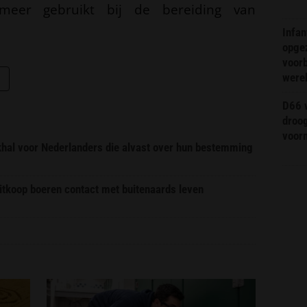
meer gebruikt bij de bereiding van
.
Infa
opge
voorb
were
D66 w
droo
voorm
ekhal voor Nederlanders die alvast over hun bestemming
itkoop boeren contact met buitenaards leven