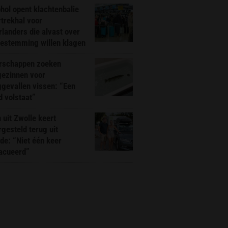
hol opent klachtenbalie
rtrekhal voor
landers die alvast over
bestemming willen klagen
rschappen zoeken
gezinnen voor
gevallen vissen: “Een
d volstaat”
 uit Zwolle keert
rgesteld terug uit
de: “Niet één keer
acueerd”