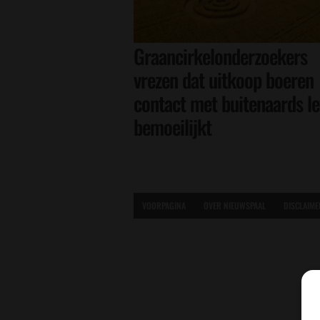
Graancirkelonderzoekers
vrezen dat uitkoop boeren
contact met buitenaards l
bemoeilijkt
VOORPAGINA
OVER NIEUWSPAAL
DISCLAIME