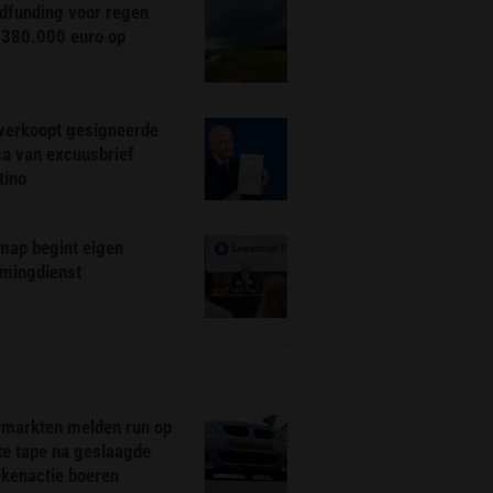
dfunding voor regen
 380.000 euro op
 verkoopt gesigneerde
ca van excuusbrief
tino
map begint eigen
amingdienst
markten melden run op
te tape na geslaagde
ekenactie boeren