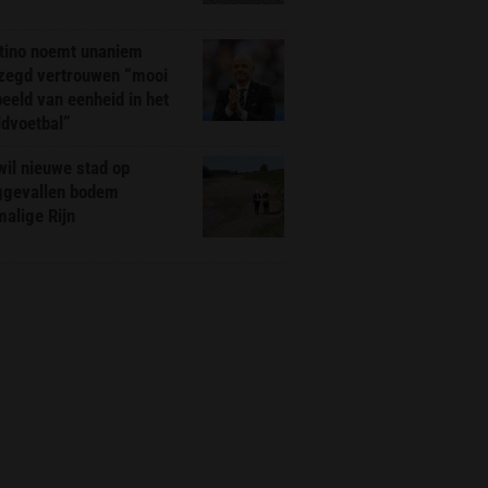
ntino noemt unaniem
zegd vertrouwen “mooi
eeld van eenheid in het
ldvoetbal”
il nieuwe stad op
ggevallen bodem
alige Rijn