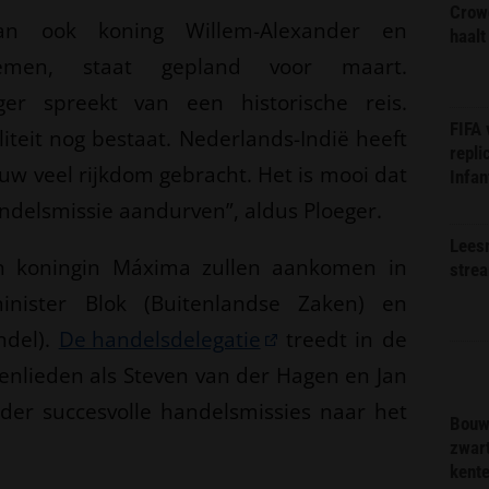
Crow
an ook koning Willem-Alexander en
haalt
emen, staat gepland voor maart.
er spreekt van een historische reis.
FIFA
iteit nog bestaat. Nederlands-Indië heeft
repli
uw veel rijkdom gebracht. Het is mooi dat
Infan
andelsmissie aandurven”, aldus Ploeger.
Lees
n koningin Máxima zullen aankomen in
stre
inister Blok (Buitenlandse Zaken) en
ndel).
De handelsdelegatie
treedt in de
nlieden als Steven van der Hagen en Jan
rder succesvolle handelsmissies naar het
Bouw
zwar
kent