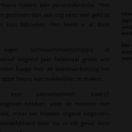
rmans tijdens een persconferentie. “Het
om gezinnen dan ook nog eens veel geld te
Infa
opge
an hun fabrieken. Het leven is al duur
voorb
were
D66 w
gen luchtvaartmaatschappij of
droo
vanaf volgend jaar helemaal gratis wat
voorm
nister hoopt met de lastenverlichting het
rappe beurs wat makkelijker te maken.
s een petrochemisch bedrijf,
hoogoven hebben, weet de minister niet
geteld, maar we moeten ergens beginnen.
ordelijkheid door nu in elk geval deze