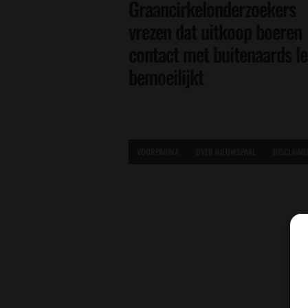
Graancirkelonderzoekers
vrezen dat uitkoop boeren
contact met buitenaards l
bemoeilijkt
VOORPAGINA
OVER NIEUWSPAAL
DISCLAIME