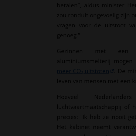
betalen”, aldus minister He
zou ronduit ongevoelig zijn 
vragen voor de uitstoot v
genoeg.”
Gezinnen met een ei
aluminiumsmelterij mogen 
meer CO₂ uitstoten
. De mi
leven van mensen met een k
Hoeveel Nederlander
luchtvaartmaatschappij of 
precies: “Ik heb ze nooit 
Het kabinet neemt verantwo