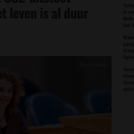
Schip
 leven is al duur
in ve
Neder
hun 
Wate
gast
droog
ligba
Gezin
teleu
Giron
geëv