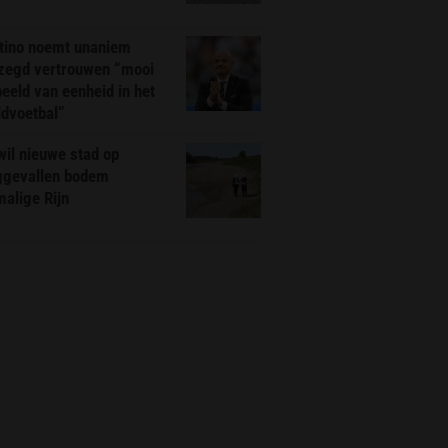
ntino noemt unaniem
zegd vertrouwen “mooi
eeld van eenheid in het
ldvoetbal”
il nieuwe stad op
ggevallen bodem
alige Rijn