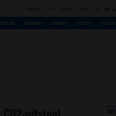
VOORPAGINA
OVER
DONEREN
CONTACT
ITENLAND
REGIONAAL
ECONOMIE
LIFESTYLE
CULTUUR
 CO2-uitstoot
MEE