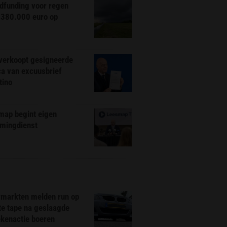
dfunding voor regen
 380.000 euro op
 verkoopt gesigneerde
ca van excuusbrief
tino
map begint eigen
amingdienst
markten melden run op
te tape na geslaagde
ekenactie boeren