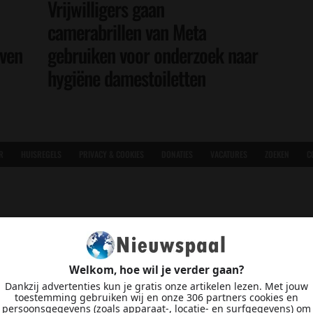
Vrijwilligers gaan
camerabrillen van Meta
even
gebruiken voor onderzoek naar
hygiëne damestoiletten
R
HUISREGELS
PRIVACY & COOKIES
DONATIES
VACATURES
ZOEKEN
C
Welkom, hoe wil je verder gaan?
Dankzij advertenties kun je gratis onze artikelen lezen. Met jouw
toestemming gebruiken wij en onze 306 partners cookies en
persoonsgegevens (zoals apparaat-, locatie- en surfgegevens) om