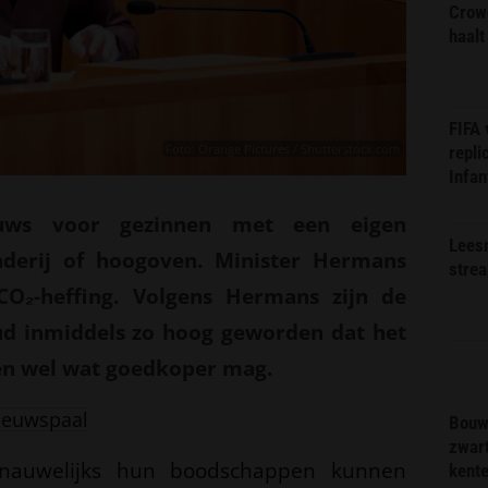
Crow
haalt
FIFA
Foto: Orange Pictures / Shutterstock.com
repli
Infan
uws voor gezinnen met een eigen
Lees
inaderij of hoogoven. Minister Hermans
stre
CO₂-heffing. Volgens Hermans zijn de
d inmiddels zo hoog geworden dat het
en wel wat goedkoper mag.
ieuwspaal
Bouw
zwar
nauwelijks hun boodschappen kunnen
kent