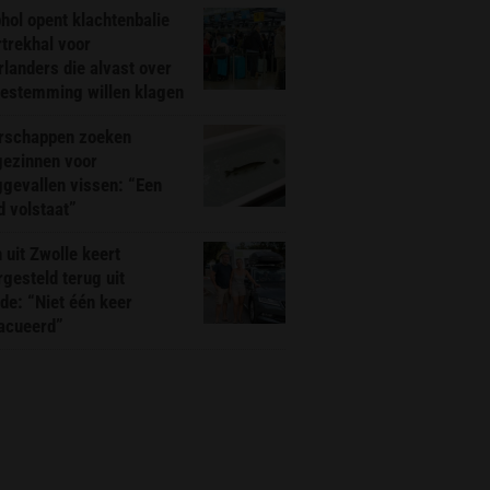
hol opent klachtenbalie
rtrekhal voor
landers die alvast over
bestemming willen klagen
rschappen zoeken
gezinnen voor
gevallen vissen: “Een
d volstaat”
 uit Zwolle keert
rgesteld terug uit
de: “Niet één keer
acueerd”