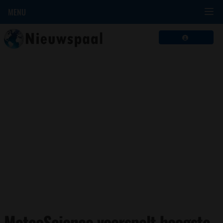
MENU
MeteoScience voorspelt hoogste